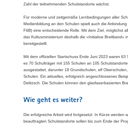
n
e
c
w
Zahl der teilnehmenden Schulstandorte wächst.
a
)
l
h
e
l
n
s
c
w
Für moderne und zeitgemäße Lernbedingungen aller Schü
)
e
h
e
Medienbildung an den Schulen spielt auch die Anbindung an
l
s
c
FttB) eine entscheidende Rolle. Mit dem Ziel, möglichst 
n
e
h
das Kultusministerium deshalb die »Initiative Breitband«
)
l
s
bereitgestellt.
n
e
)
l
n
Mit dem offiziellen Startschuss Ende Juni 2023 waren 63 S
)
es 70 Schulträger mit 155 Schulen an 105 Schulstandorte
ausgestattet, darunter 18 Grundschulen, elf Oberschulen
Schulen. Ein aktuelles, erfolgreich angeschlossenes Bei
Delitzsch. Die Schulen können den glasfaserbasierten Bre
Wie geht es weiter?
Die erfolgreiche Arbeit wird fortgesetzt. In Kürze werden 
beauftragten Schulstandorte sollen bis zum Ende der Pro