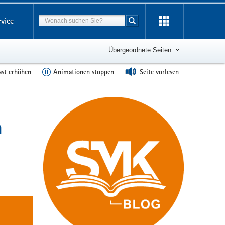
Suchbegriff
rvice
Suche starten
Übergeordnete Seiten
ast erhöhen
Animationen stoppen
Seite vorlesen
n