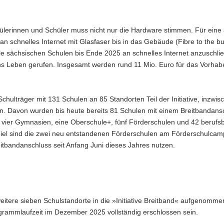
lerinnen und Schüler muss nicht nur die Hardware stimmen. Für eine
 schnelles Internet mit Glasfaser bis in das Gebäude (Fibre to the bu
alle sächsischen Schulen bis Ende 2025 an schnelles Internet anzuschli
 ins Leben gerufen. Insgesamt werden rund 11 Mio. Euro für das Vorhab
chulträger mit 131 Schulen an 85 Standorten Teil der Initiative, inzwis
n. Davon wurden bis heute bereits 81 Schulen mit einem Breitbandans
, vier Gymnasien, eine Oberschule+, fünf Förderschulen und 42 berufs
spiel sind die zwei neu entstandenen Förderschulen am Förderschulca
itbandanschluss seit Anfang Juni dieses Jahres nutzen.
weitere sieben Schulstandorte in die »Initiative Breitband« aufgenommen
grammlaufzeit im Dezember 2025 vollständig erschlossen sein.