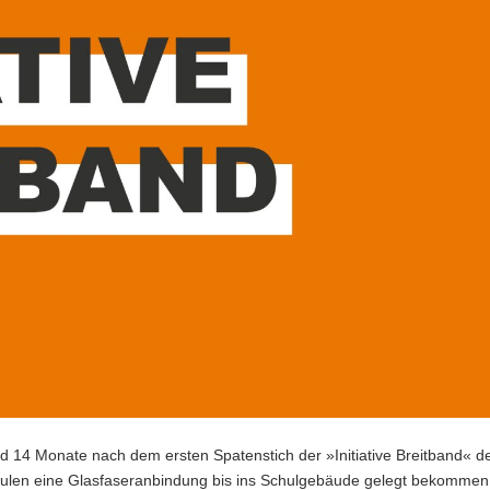
nd 14 Monate nach dem ersten Spatenstich der »Initiative Breitband« d
Schulen eine Glasfaseranbindung bis ins Schulgebäude gelegt bekommen