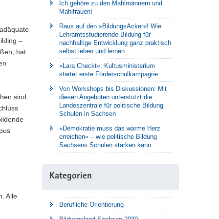
Ich gehöre zu den Mahlmännern und
Mahlfrauen!
Raus auf den »BildungsAcker«! Wie
 adäquate
Lehramtsstudierende Bildung für
ilding –
nachhaltige Entwicklung ganz praktisch
selbst leben und lernen
eßen, hat
en
»Lara Checkt«: Kultusministerium
startet erste Förderschulkampagne
Von Workshops bis Diskussionen: Mit
chen sind
diesen Angeboten unterstützt die
Landeszentrale für politische Bildung
chluss
Schulen in Sachsen
bildende
»Demokratie muss das warme Herz
mpus
erreichen« – wie politische Bildung
Sachsens Schulen stärken kann
Kategorien
. Alle
Berufliche Orientierung