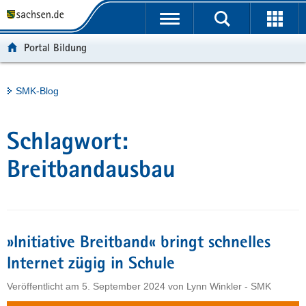
P
Portalübergreifende
o
H
Navigation
r
a
S
Portal Bildung
t
u
e
a
p
r
l
t
v
Hauptinhalt
SMK-Blog
ü
i
i
b
n
c
e
h
e
Schlagwort:
r
a
g
l
Breitbandausbau
r
t
e
i
f
»Initiative Breitband« bringt schnelles
e
n
Internet zügig in Schule
d
Veröffentlicht am
5. September 2024
von
Lynn Winkler - SMK
e
N