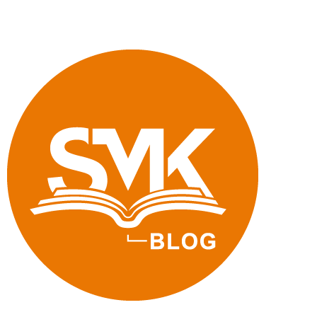
Internet
zügig
in
Schule"