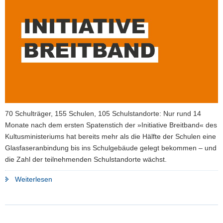
a
v
i
g
a
t
i
o
n
70 Schulträger, 155 Schulen, 105 Schulstandorte: Nur rund 14
Monate nach dem ersten Spatenstich der »Initiative Breitband« des
Kultusministeriums hat bereits mehr als die Hälfte der Schulen eine
Glasfaseranbindung bis ins Schulgebäude gelegt bekommen – und
die Zahl der teilnehmenden Schulstandorte wächst.
"»Initiative
Weiterlesen
Breitband«
bringt
schnelles