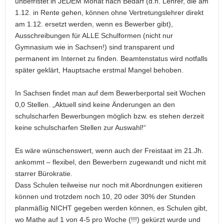
unbefristet in JEDEM Monat nach Bedarf (d.h. Lehrer, die am
1.12. in Rente gehen, können ohne Vertretungslehrer direkt
am 1.12. ersetzt werden, wenn es Bewerber gibt),
Ausschreibungen für ALLE Schulformen (nicht nur
Gymnasium wie in Sachsen!) sind transparent und
permanent im Internet zu finden. Beamtenstatus wird notfalls
später geklärt, Hauptsache erstmal Mangel behoben.
In Sachsen findet man auf dem Bewerberportal seit Wochen
0,0 Stellen. „Aktuell sind keine Änderungen an den
schulscharfen Bewerbungen möglich bzw. es stehen derzeit
keine schulscharfen Stellen zur Auswahl!“
Es wäre wünschenswert, wenn auch der Freistaat im 21.Jh.
ankommt – flexibel, den Bewerbern zugewandt und nicht mit
starrer Bürokratie.
Dass Schulen teilweise nur noch mit Abordnungen exitieren
können und trotzdem noch 10, 20 oder 30% der Stunden
planmäßig NICHT gegeben werden können, es Schulen gibt,
wo Mathe auf 1 von 4-5 pro Woche (!!!) gekürzt wurde und