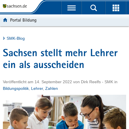
P
Portalübergreifende
o
H
Navigation
r
a
S
Portal Bildung
t
u
e
a
p
r
l
t
v
Hauptinhalt
SMK-Blog
ü
i
i
b
n
c
Sachsen stellt mehr Lehrer
e
h
e
r
a
ein als ausscheiden
g
l
r
t
Veröffentlicht am
14. September 2022
von
Dirk Reelfs - SMK
in
e
Bildungspolitik
,
Lehrer
,
Zahlen
i
f
e
n
d
e
N