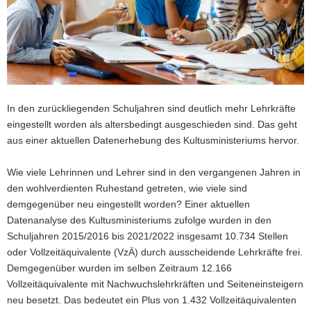
a
v
i
g
a
t
In den zurückliegenden Schuljahren sind deutlich mehr Lehrkräfte
i
eingestellt worden als altersbedingt ausgeschieden sind. Das geht
o
aus einer aktuellen Datenerhebung des Kultusministeriums hervor.
n
Wie viele Lehrinnen und Lehrer sind in den vergangenen Jahren in
den wohlverdienten Ruhestand getreten, wie viele sind
demgegenüber neu eingestellt worden? Einer aktuellen
Datenanalyse des Kultusministeriums zufolge wurden in den
Schuljahren 2015/2016 bis 2021/2022 insgesamt 10.734 Stellen
oder Vollzeitäquivalente (VzÄ) durch ausscheidende Lehrkräfte frei.
Demgegenüber wurden im selben Zeitraum 12.166
Vollzeitäquivalente mit Nachwuchslehrkräften und Seiteneinsteigern
neu besetzt. Das bedeutet ein Plus von 1.432 Vollzeitäquivalenten