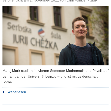
Veröffentlicht am
1. November 2021
von
Lynn Winkler - SMK
Matej Mark studiert im vierten Semester Mathematik und Physik auf
Lehramt an der Universität Leipzig – und ist mit Leidenschaft
Sorbe.
"Auf
Weiterlesen
Sorbisch
unterrichten
–