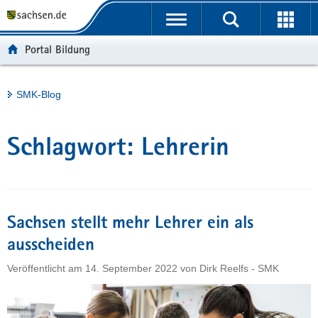
P
Portalübergreifende
o
H
Navigation
r
a
S
Portal Bildung
t
u
e
a
p
r
l
t
v
Hauptinhalt
SMK-Blog
ü
i
i
b
n
c
e
h
e
Schlagwort:
Lehrerin
r
a
g
l
r
t
e
i
Sachsen stellt mehr Lehrer ein als
f
ausscheiden
e
Veröffentlicht am
14. September 2022
von
Dirk Reelfs - SMK
n
d
e
N