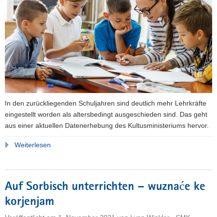
a
v
i
g
a
t
i
o
n
In den zurückliegenden Schuljahren sind deutlich mehr Lehrkräfte
eingestellt worden als altersbedingt ausgeschieden sind. Das geht
aus einer aktuellen Datenerhebung des Kultusministeriums hervor.
"Sachsen
Weiterlesen
stellt
mehr
Lehrer
Auf Sorbisch unterrichten – wuznaće ke
ein
korjenjam
als
ausscheiden"