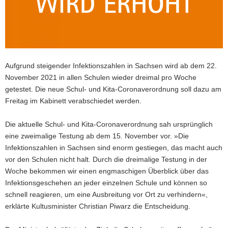
a
v
i
g
a
Aufgrund steigender Infektionszahlen in Sachsen wird ab dem 22.
t
November 2021 in allen Schulen wieder dreimal pro Woche
i
getestet. Die neue Schul- und Kita-Coronaverordnung soll dazu am
o
Freitag im Kabinett verabschiedet werden.
n
Die aktuelle Schul- und Kita-Coronaverordnung sah ursprünglich
eine zweimalige Testung ab dem 15. November vor. »Die
Infektionszahlen in Sachsen sind enorm gestiegen, das macht auch
vor den Schulen nicht halt. Durch die dreimalige Testung in der
Woche bekommen wir einen engmaschigen Überblick über das
Infektionsgeschehen an jeder einzelnen Schule und können so
schnell reagieren, um eine Ausbreitung vor Ort zu verhindern«,
erklärte Kultusminister Christian Piwarz die Entscheidung.