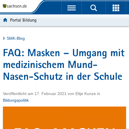
P
Portalübergreifende
o
H
Navigation
r
a
S
Portal Bildung
t
u
e
a
p
r
l
t
v
Hauptinhalt
SMK-Blog
ü
i
i
b
n
c
FAQ: Masken – Umgang mit
e
h
e
r
a
medizinischem Mund-
g
l
Nasen-Schutz in der Schule
r
t
e
i
Veröffentlicht am
17. Februar 2021
von
Eltje Kunze
in
f
Bildungspolitik
e
n
d
e
N