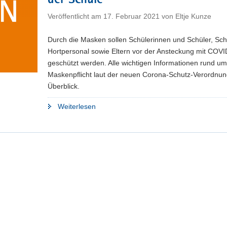
der Schule
Veröffentlicht am
17. Februar 2021
von
Eltje Kunze
Durch die Masken sollen Schülerinnen und Schüler, Sch
Hortpersonal sowie Eltern vor der Ansteckung mit COV
geschützt werden. Alle wichtigen Informationen rund um
Maskenpflicht laut der neuen Corona-Schutz-Verordnun
Überblick.
"FAQ:
Weiterlesen
Masken
–
Umgang
mit
medizinischem
Mund-
Nasen-
Schutz
in
der