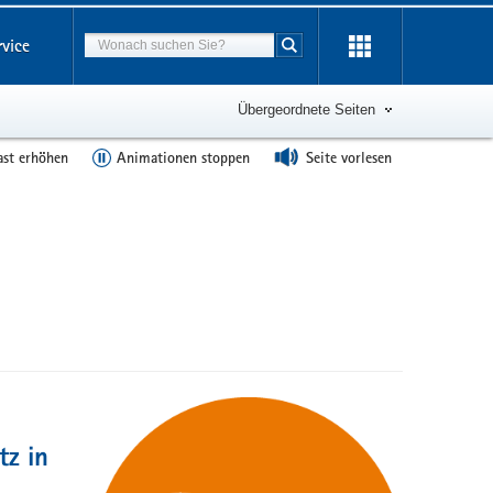
Suchbegriff
rvice
Suche starten
Übergeordnete Seiten
ast erhöhen
Animationen stoppen
Seite vorlesen
z in