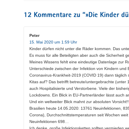
12 Kommentare zu “
»Die Kinder dü
Peter
15. Mai 2020 um 1:59 Uhr
Kinder dürfen nicht unter die Räder kommen. Das unter
Es muss für alle Beteiligten aber auch die Sicherheit 
Meines Wissens fehlt eine eindeutige Datenlage zur Rol
Unterschiede zwischen der Infektion von Kindern und
Coronavirus-Krankheit-2019 (COVID 19) dann täglich
Kitas auf? Das betrifft betreute/untergebrachte (unter
auch Hospitalisierte und Verstorbene. Viele der bish
Lockdowns. Ein Blick in EU-Partnerländer lässt auch
Und ein weltweiter Blick mahnt zur absoluten Vorsicht
Brasilien heute 14.05.2020: 13761 Neuinfektionen, 83
Corona), Durchschnittstemperaturen seit Wochen weit 
Neuinfektionen 698…
Ich denke, große Infektionsketten sollten vermieden w