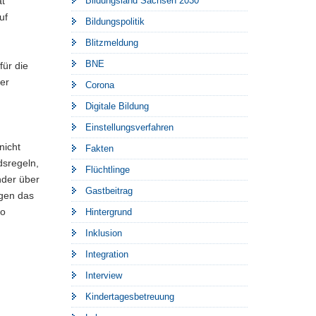
at
Bildungsland Sachsen 2030
uf
Bildungspolitik
Blitzmeldung
BNE
für die
ter
Corona
Digitale Bildung
Einstellungsverfahren
nicht
Fakten
dsregeln,
Flüchtlinge
nder über
Gastbeitrag
egen das
so
Hintergrund
Inklusion
Integration
Interview
Kindertagesbetreuung