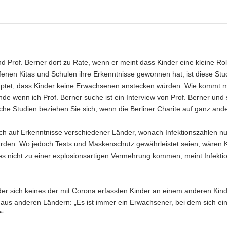
d Prof. Berner dort zu Rate, wenn er meint dass Kinder eine kleine Rol
offenen Kitas und Schulen ihre Erkenntnisse gewonnen hat, ist diese Stu
uptet, dass Kinder keine Erwachsenen anstecken würden. Wie kommt 
de wenn ich Prof. Berner suche ist ein Interview von Prof. Berner und 
che Studien beziehen Sie sich, wenn die Berliner Charite auf ganz and
ch auf Erkenntnisse verschiedener Länder, wonach Infektionszahlen n
ürden. Wo jedoch Tests und Maskenschutz gewährleistet seien, wären K
 nicht zu einer explosionsartigen Vermehrung kommen, meint Infekti
 der sich keines der mit Corona erfassten Kinder an einem anderen Kin
us anderen Ländern: „Es ist immer ein Erwachsener, bei dem sich ein
““