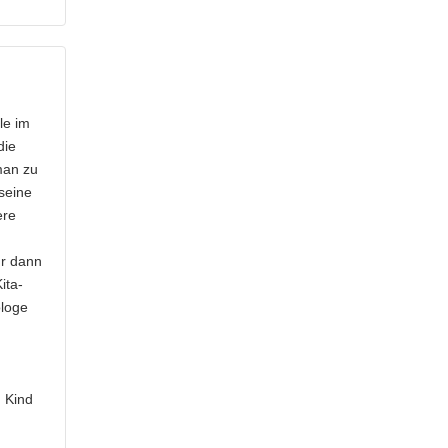
le im
die
man zu
seine
ere
ur dann
ita-
ologe
d
 Kind