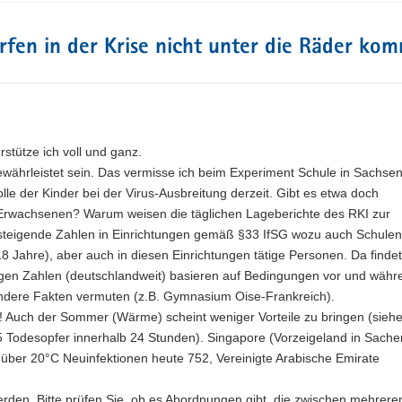
rfen in der Krise nicht unter die Räder ko
stütze ich voll und ganz.
gewährleistet sein. Das vermisse ich beim Experiment Schule in Sachsen
le der Kinder bei der Virus-Ausbreitung derzeit. Gibt es etwa doch
 Erwachsenen? Warum weisen die täglichen Lageberichte des RKI zur
 steigende Zahlen in Einrichtungen gemäß §33 IfSG wozu auch Schule
 18 Jahre), aber auch in diesen Einrichtungen tätige Personen. Da find
erigen Zahlen (deutschlandweit) basieren auf Bedingungen vor und wäh
 andere Fakten vermuten (z.B. Gymnasium Oise-Frankreich).
!!! Auch der Sommer (Wärme) scheint weniger Vorteile zu bringen (sieh
5 Todesopfer innerhalb 24 Stunden). Singapore (Vorzeigeland in Sache
über 20°C Neuinfektionen heute 752, Vereinigte Arabische Emirate
erden. Bitte prüfen Sie, ob es Abordnungen gibt, die zwischen mehrere