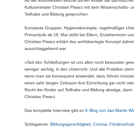
Ab der kommenden Woche dürfen Kinder die sächsischen 
Kultusminister Christian Piwarz mit dem Wissenschafts- u
Teilhabe und Bildung gesprochen.
Konstante Gruppen, Hygienekonzepte, regelmäßiger Unterr
Primarstufe ab 18. Mai stößt bei Eltern, Erzieherinnen un
Christian Piwarz erklärt das wohlüberlegte Konzept dahin
ausschlaggebend war.
»Seit den Schließungen ist uns allen noch bewusster gewor
weniger wichtig, in den Unterricht. Und alle Praktiker s
wenn man sie konsequent anwendet, dazu führen müssten
einen sehr langen Zeitraum ihre Einrichtung gar nicht o
Recht der Kinder auf Teilhabe und Bildung abwäge, dann
Christian Piwarz.
Das komplette Interview gibt es
Blog von Jan-Martin Wi
Schlagworte:
Bildungsgerechtigkeit
,
Corona
,
Förderschul