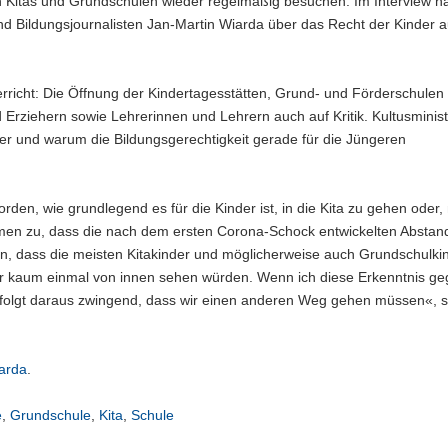
Kitas und Grundschulen wieder regelmäßig besuchen. Im Interview h
nd Bildungsjournalisten Jan-Martin Wiarda über das Recht der Kinder a
icht: Die Öffnung der Kindertagesstätten, Grund- und Förderschulen 
d Erziehern sowie Lehrerinnen und Lehrern auch auf Kritik. Kultusminis
ter und warum die Bildungsgerechtigkeit gerade für die Jüngeren
den, wie grundlegend es für die Kinder ist, in die Kita zu gehen oder, 
timmen zu, dass die nach dem ersten Corona-Schock entwickelten Abstan
, dass die meisten Kitakinder und möglicherweise auch Grundschulki
der kaum einmal von innen sehen würden. Wenn ich diese Erkenntnis g
 folgt daraus zwingend, dass wir einen anderen Weg gehen müssen«, 
arda
.
e
,
Grundschule
,
Kita
,
Schule