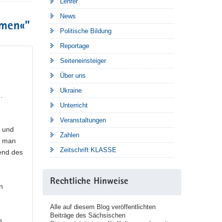
Lehrer
News
mmen«
”
Politische Bildung
Reportage
Seiteneinsteiger
Über uns
Ukraine
.
Unterricht
Veranstaltungen
n und
Zahlen
et man
Zeitschrift KLASSE
rend des
e
Rechtliche Hinweise
n
Alle auf diesem Blog veröffentlichten
Beiträge des Sächsischen
n