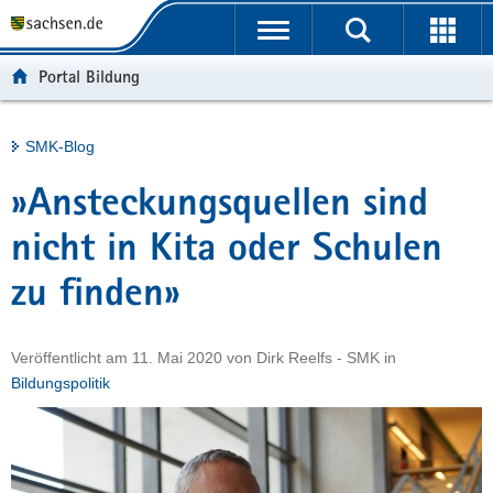
P
Portalübergreifende
o
H
Navigation
r
a
S
Portal Bildung
t
u
e
a
p
r
l
t
v
Hauptinhalt
SMK-Blog
ü
i
i
b
n
c
»Ansteckungsquellen sind
e
h
e
r
a
nicht in Kita oder Schulen
g
l
zu finden»
r
t
e
i
Veröffentlicht am
11. Mai 2020
von
Dirk Reelfs - SMK
in
f
Bildungspolitik
e
n
d
e
N