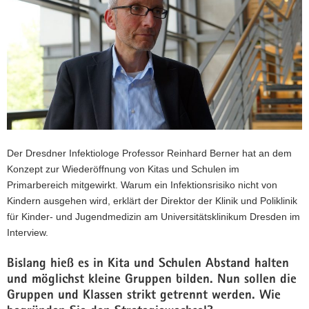
a
v
i
g
a
t
i
o
n
Der Dresdner Infektiologe Professor Reinhard Berner hat an dem
Konzept zur Wiederöffnung von Kitas und Schulen im
Primarbereich mitgewirkt. Warum ein Infektionsrisiko nicht von
Kindern ausgehen wird, erklärt der Direktor der Klinik und Poliklinik
für Kinder- und Jugendmedizin am Universitätsklinikum Dresden im
Interview.
Bislang hieß es in Kita und Schulen Abstand halten
und möglichst kleine Gruppen bilden. Nun sollen die
Gruppen und Klassen strikt getrennt werden. Wie