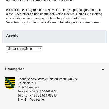
und Aktualität der Beitragsinhalte keine Gewähr.
Enthält ein Beitrag rechtliche Hinweise oder Empfehlungen, so sind
diese unverbindlich und begründen keine Rechte. Enthält ein Beitrag
einen Link zu einem anderen Internetangebot, wird keine
Verantwortung für die Inhalte dieses Internetangebots übernommen.
Archiv
Archiv
Service
Herausgeber
Sächsisches Staatsministerium für Kultus
Carolaplatz 1
01097
Dresden
Telefon:
+49 351 564-65122
Telefax:
+49 351 564-66248
E-Mail:
Poststelle