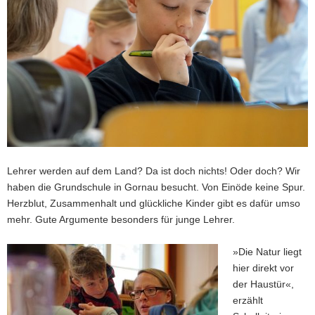
a
v
i
g
a
t
i
o
n
Lehrer werden auf dem Land? Da ist doch nichts! Oder doch? Wir
haben die Grundschule in Gornau besucht. Von Einöde keine Spur.
Herzblut, Zusammenhalt und glückliche Kinder gibt es dafür umso
mehr. Gute Argumente besonders für junge Lehrer.
»Die Natur liegt
hier direkt vor
der Haustür«,
erzählt