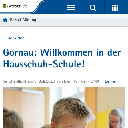
P
Portalübergreifende
o
H
Navigation
r
a
S
Portal Bildung
t
u
e
a
p
r
l
t
v
Hauptinhalt
SMK-Blog
ü
i
i
b
n
c
Gornau: Willkommen in der
e
h
e
r
a
Hausschuh-Schule!
g
l
r
t
Veröffentlicht am
9. Juli 2019
von
Lynn Winkler - SMK
in
Lehrer
e
i
f
e
n
d
e
N