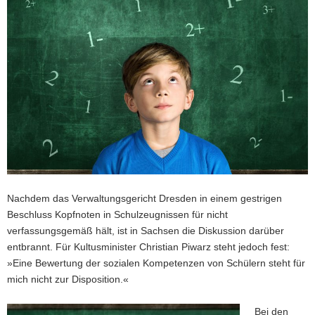
a
v
i
g
a
t
i
o
n
Nachdem das Verwaltungsgericht Dresden in einem gestrigen
Beschluss Kopfnoten in Schulzeugnissen für nicht
verfassungsgemäß hält, ist in Sachsen die Diskussion darüber
entbrannt. Für Kultusminister Christian Piwarz steht jedoch fest:
»Eine Bewertung der sozialen Kompetenzen von Schülern steht für
mich nicht zur Disposition.«
Bei den