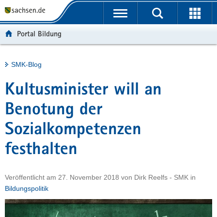
P
Portalübergreifende
o
H
Navigation
r
a
S
Portal Bildung
t
u
e
a
p
r
l
t
v
Hauptinhalt
SMK-Blog
ü
i
i
b
n
c
Kultusminister will an
e
h
e
r
a
Benotung der
g
l
Sozialkompetenzen
r
t
e
festhalten
i
f
e
Veröffentlicht am
27. November 2018
von
Dirk Reelfs - SMK
in
n
Bildungspolitik
d
e
N