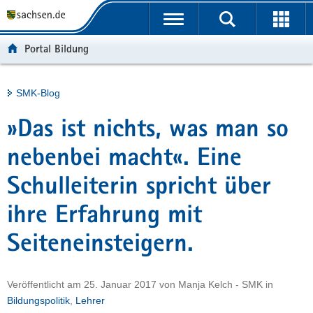
P
Portalübergreifende
o
H
Navigation
r
a
S
Portal Bildung
t
u
e
a
p
r
l
t
v
Hauptinhalt
SMK-Blog
ü
i
i
b
n
c
»Das ist nichts, was man so
e
h
e
r
a
nebenbei macht«. Eine
g
l
Schulleiterin spricht über
r
t
e
ihre Erfahrung mit
i
f
Seiteneinsteigern.
e
n
d
Veröffentlicht am
25. Januar 2017
von
Manja Kelch - SMK
in
e
Bildungspolitik
,
Lehrer
N