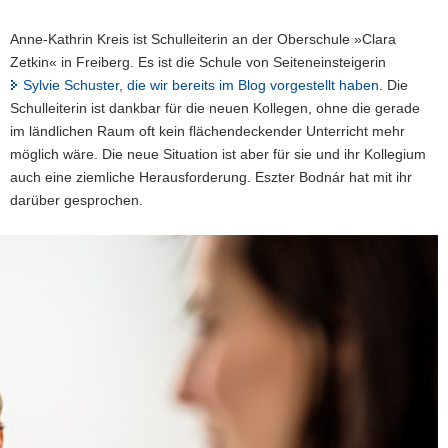
a
Anne-Kathrin Kreis ist Schulleiterin an der Oberschule »Clara
v
Zetkin« in Freiberg. Es ist die Schule von Seiteneinsteigerin
i
Sylvie Schuster, die wir bereits im Blog vorgestellt haben
. Die
g
Schulleiterin ist dankbar für die neuen Kollegen, ohne die gerade
a
im ländlichen Raum oft kein flächendeckender Unterricht mehr
t
möglich wäre. Die neue Situation ist aber für sie und ihr Kollegium
i
auch eine ziemliche Herausforderung. Eszter Bodnár hat mit ihr
o
darüber gesprochen.
n