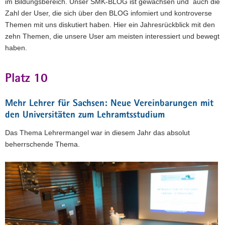
im Bildungsbereich. Unser SMK-BLOG ist gewachsen und auch die
a
Zahl der User, die sich über den BLOG infomiert und kontroverse
v
Themen mit uns diskutiert haben. Hier ein Jahresrückblick mit den
i
zehn Themen, die unsere User am meisten interessiert und bewegt
g
haben.
a
t
Platz 10
i
o
Mehr Lehrer für Sachsen: Neue Vereinbarungen mit
n
den Universitäten zum Lehramtsstudium
Das Thema Lehrermangel war in diesem Jahr das absolut
beherrschende Thema.