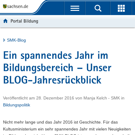
P
Portalübergreifende
o
H
Navigation
r
a
S
Portal Bildung
t
u
e
a
p
r
l
t
v
Hauptinhalt
SMK-Blog
ü
i
i
b
n
c
Ein spannendes Jahr im
e
h
e
r
a
Bildungsbereich – Unser
g
l
BLOG-Jahresrückblick
r
t
e
i
Veröffentlicht am
28. Dezember 2016
von
Manja Kelch - SMK
in
f
Bildungspolitik
e
n
d
Nicht mehr lange und das Jahr 2016 ist Geschichte. Für das
e
Kultusministerium ein sehr spannendes Jahr mit vielen Neuigkeiten
N