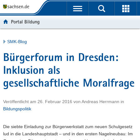
P
Portalübergreifende
o
H
Navigation
r
a
S
Portal Bildung
t
u
e
a
p
r
l
t
v
Hauptinhalt
SMK-Blog
ü
i
i
b
n
c
Bürgerforum in Dresden:
e
h
e
r
a
Inklusion als
g
l
gesellschaftliche Moralfrage
r
t
e
i
Veröffentlicht am
26. Februar 2016
von
Andreas Herrmann
in
f
Bildungspolitik
e
n
d
Die siebte Einladung zur Bürgerwerkstatt zum neuen Schulgesetz
e
lud in die Landeshauptstadt – und in den ersten Nagelneubau: Im
N