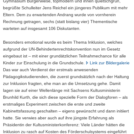
Gymnasium Bürgerwiese, topmodern und innen quietschgrün,
a
begrüßte Schulleiter Jens Reichel ein jüngeres Publikum mit mehr
v
Eltern. Dem zu erwartenden Andrang wurde von vornherein
i
Rechnung getragen, sechs (statt bislang vier) Thementische
g
warteten auf insgesamt 106 Diskutanten.
a
t
Besonders emotional wurde es beim Thema Inklusion, welches
i
aufgrund der UN-Behindertenrechtskonvention nun im Gesetz
o
eingebaut ist – mit einer grundätzlichen Teilnahmechance für alle
n
Kinder zur Einschulung in die Grundschule.
Link zur Bildergalerie
Das war auch Verdienst der erstmals anwesenden
Pädagogikstudierenden, die zuerst grundsätzlich nach der Haltung
zur Inklusion fragten, ehe man an die Umsetzung gehe. Damit
lagen sie auf einer Wellenlänge mit Sachsens Kultusministerin
Brunhild Kurth, die sich diese spezielle Form der Dialogforen – als
erstmaliges Experiment zwischen die erste und zweite
Kabinettsfassung geschalten – eigens gewünscht und dann initiiert
hatte. Sie verwies aber auch auf ihre jüngste Erfahrung als
Präsidentin der Kultusministerkonferenz: Viele Länder hätten die
Inklusion zu rasch auf Kosten des Förderschulsystems eingeführt