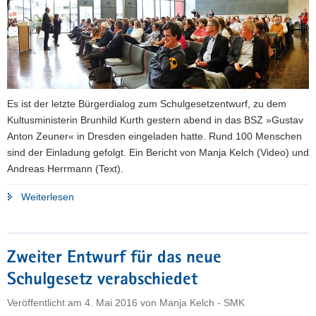
a
v
i
g
a
t
Es ist der letzte Bürgerdialog zum Schulgesetzentwurf, zu dem
i
Kultusministerin Brunhild Kurth gestern abend in das BSZ »Gustav
o
Anton Zeuner« in Dresden eingeladen hatte. Rund 100 Menschen
n
sind der Einladung gefolgt. Ein Bericht von Manja Kelch (Video) und
Andreas Herrmann (Text).
"Schulgesetzentwurf:
Weiterlesen
Kultusministerin
stellt
sich
Zweiter Entwurf für das neue
auf
Schulgesetz verabschiedet
Bürgerdialog"
Veröffentlicht am
4. Mai 2016
von
Manja Kelch - SMK