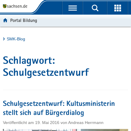
P
Portalübergreifende
o
H
Navigation
r
a
S
Portal Bildung
t
u
e
a
p
r
l
t
v
Hauptinhalt
SMK-Blog
ü
i
i
b
n
c
e
h
e
Schlagwort:
r
a
g
l
Schulgesetzentwurf
r
t
e
i
f
Schulgesetzentwurf: Kultusministerin
e
n
stellt sich auf Bürgerdialog
d
Veröffentlicht am
19. Mai 2016
von
Andreas Herrmann
e
N