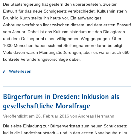
Die Staatsregierung hat gestern den überarbeiteten, zweiten
Entwurf für das neue Schulgesetz verabschiedet. Kultusministerin
Brunhild Kurth stellte ihn heute vor. Ein aufwändiges
Anhörungsverfahren liegt zwischen diesem und dem ersten Entwurf
vom Januar. Dabei ist das Kultusministerium mit den Dialogforen
und dem Onlineportal einen völlig neuen Weg gegangen. Über
1000 Menschen haben sich mit Stellungnahmen daran beteiligt.
Viele davon waren Meinungsäußerungen, aber es waren auch 660
konkrete Veränderungsvorschläge dabei.
"Zweiter
Weiterlesen
Entwurf
für
das
Bürgerforum in Dresden: Inklusion als
neue
gesellschaftliche Moralfrage
Schulgesetz
verabschiedet"
Veröffentlicht am
26. Februar 2016
von
Andreas Herrmann
Die siebte Einladung zur Bürgerwerkstatt zum neuen Schulgesetz
lud in die Landeshauptstadt – und in den ersten Nagelneubau: Im