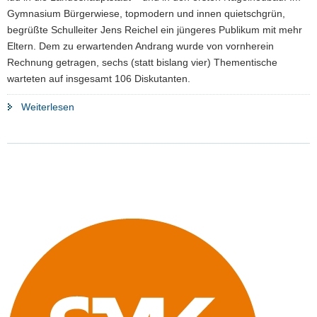
Gymnasium Bürgerwiese, topmodern und innen quietschgrün,
begrüßte Schulleiter Jens Reichel ein jüngeres Publikum mit mehr
Eltern. Dem zu erwartenden Andrang wurde von vornherein
Rechnung getragen, sechs (statt bislang vier) Thementische
warteten auf insgesamt 106 Diskutanten.
"Bürgerforum
Weiterlesen
in
Dresden:
Inklusion
als
gesellschaftliche
Moralfrage"