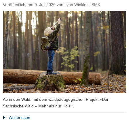
Schule.
Veröffentlicht am
9. Juli 2020
von
Lynn Winkler - SMK
Deine
Entscheidung!«"
Ab in den Wald: mit dem waldpädagogischen Projekt »Der
Sächsische Wald – Mehr als nur Holz«.
"Der
Weiterlesen
sächsische