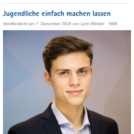
Wald
kommt
Jugendliche einfach machen lassen
in
den
Veröffentlicht am
7. Dezember 2018
von
Lynn Winkler - SMK
Hort"