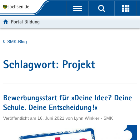
P
Portalübergreifende
o
H
Navigation
r
a
S
Portal Bildung
t
u
e
a
p
r
l
t
v
Hauptinhalt
SMK-Blog
ü
i
i
b
n
c
e
h
e
Schlagwort:
Projekt
r
a
g
l
r
t
e
i
Bewerbungsstart für »Deine Idee? Deine
f
Schule. Deine Entscheidung!«
e
Veröffentlicht am
16. Juni 2021
von
Lynn Winkler - SMK
n
d
e
N