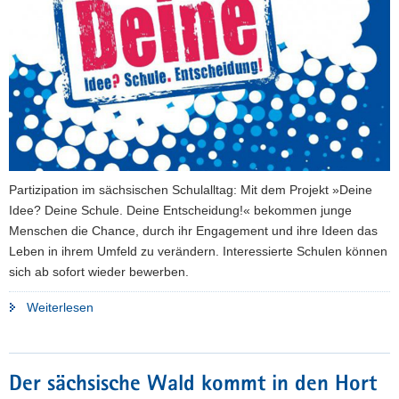
a
v
i
g
a
t
i
o
n
Partizipation im sächsischen Schulalltag: Mit dem Projekt »Deine
Idee? Deine Schule. Deine Entscheidung!« bekommen junge
Menschen die Chance, durch ihr Engagement und ihre Ideen das
Leben in ihrem Umfeld zu verändern. Interessierte Schulen können
sich ab sofort wieder bewerben.
"Bewerbungsstart
Weiterlesen
für
»Deine
Idee?
Der sächsische Wald kommt in den Hort
Deine