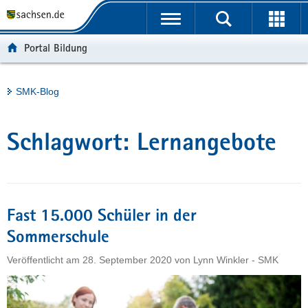
P
Portalübergreifende
o
H
Navigation
r
a
S
Portal Bildung
t
u
e
a
p
r
l
t
v
Hauptinhalt
SMK-Blog
ü
i
i
b
n
c
e
h
e
Schlagwort:
Lernangebote
r
a
g
l
r
t
e
i
Fast 15.000 Schüler in der
f
Sommerschule
e
Veröffentlicht am
28. September 2020
von
Lynn Winkler - SMK
n
d
e
N