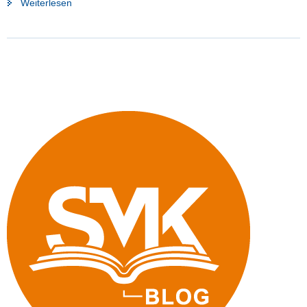
"Sommerschule:
Weiterlesen
Wie
geht’s?"