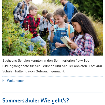
a
v
i
g
a
t
i
o
n
Sachsens Schulen konnten in den Sommerferien freiwillige
Bildungsangebote für Schülerinnen und Schüler anbieten. Fast 400
Schulen hatten davon Gebrauch gemacht.
"Fast
Weiterlesen
15.000
Schüler
in
Sommerschule: Wie geht’s?
der