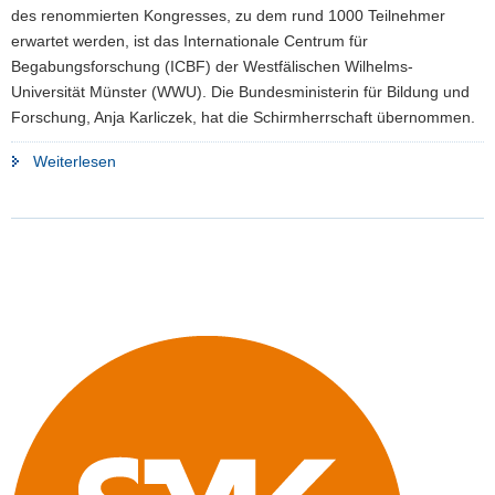
des renommierten Kongresses, zu dem rund 1000 Teilnehmer
erwartet werden, ist das Internationale Centrum für
Begabungsforschung (ICBF) der Westfälischen Wilhelms-
Universität Münster (WWU). Die Bundesministerin für Bildung und
Forschung, Anja Karliczek, hat die Schirmherrschaft übernommen.
"6.
Weiterlesen
Münsterscher
Bildungskongress:
Sachsen
gibt
seine
Erfahrungen
zur
Begabungs-
und
Begabtenförderung
weiter"