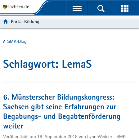
P
Portalübergreifende
o
H
Navigation
r
a
S
Portal Bildung
t
u
e
a
p
r
l
t
v
Hauptinhalt
SMK-Blog
ü
i
i
b
n
c
e
h
e
Schlagwort:
LemaS
r
a
g
l
r
t
e
i
6. Münsterscher Bildungskongress:
f
Sachsen gibt seine Erfahrungen zur
e
Begabungs- und Begabtenförderung
n
d
weiter
e
Veröffentlicht am
18. September 2018
von
Lynn Winkler - SMK
N