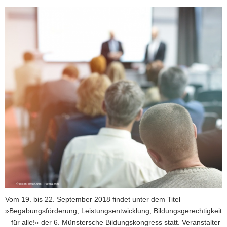
a
v
i
g
a
t
i
o
n
Vom 19. bis 22. September 2018 findet unter dem Titel
»Begabungsförderung, Leistungsentwicklung, Bildungsgerechtigkeit
– für alle!« der 6. Münstersche Bildungskongress statt. Veranstalter