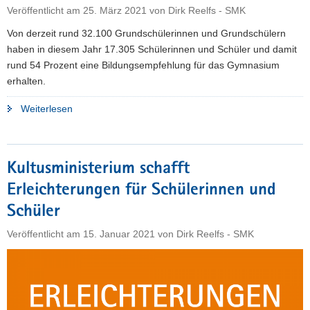
Ferdinand-
Veröffentlicht am
25. März 2021
von
Dirk Reelfs - SMK
Sauerbruch-
Von derzeit rund 32.100 Grundschülerinnen und Grundschülern
Gymnasium
haben in diesem Jahr 17.305 Schülerinnen und Schüler und damit
zeigt,
rund 54 Prozent eine Bildungsempfehlung für das Gymnasium
wie’s
erhalten.
geht"
"Bildungsempfehlung:
Weiterlesen
Mehr
Schüler
könnten
Kultusministerium schafft
aufs
Erleichterungen für Schülerinnen und
Gymnasium"
Schüler
Veröffentlicht am
15. Januar 2021
von
Dirk Reelfs - SMK