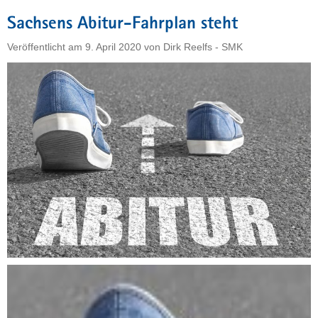
werden
Sachsens Abitur-Fahrplan steht
leicht
angehoben"
Veröffentlicht am
9. April 2020
von
Dirk Reelfs - SMK