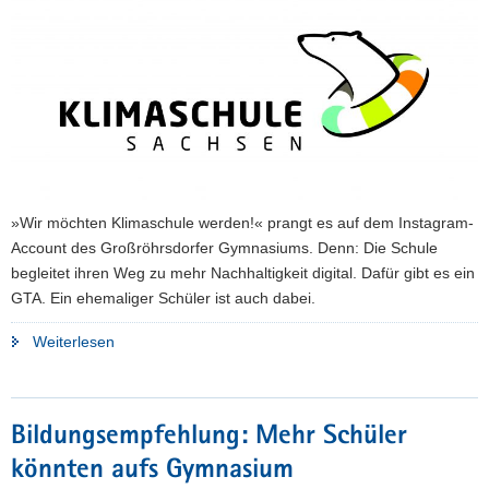
a
v
i
g
a
t
i
o
»Wir möchten Klimaschule werden!« prangt es auf dem Instagram-
n
Account des Großröhrsdorfer Gymnasiums. Denn: Die Schule
begleitet ihren Weg zu mehr Nachhaltigkeit digital. Dafür gibt es ein
GTA. Ein ehemaliger Schüler ist auch dabei.
"Auf
Weiterlesen
dem
Weg
zur
Bildungsempfehlung: Mehr Schüler
Klimaschule:
könnten aufs Gymnasium
Das