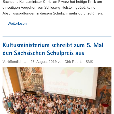
Sachsens Kultusminister Christian Piwarz hat heftige Kritik am
einseitigen Vorgehen von Schleswig-Holstein geübt, keine
Abschlussprüfungen in diesem Schuljahr mehr durchzuführen.
"Abschlussprüfungen:
Weiterlesen
Sachsen
übt
heftige
Kultusministerium schreibt zum 5. Mal
Kritik
den Sächsischen Schulpreis aus
an
Schleswig-
Veröffentlicht am
26. August 2019
von
Dirk Reelfs - SMK
Holstein"