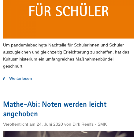
Um pandemiebedingte Nachteile für Schülerinnen und Schüler
auszugleichen und gleichzeitig Erleichterung zu schaffen, hat das
Kultusministerium ein umfangreiches Maßnahmenbündel
geschnürt.
"Kultusministerium
Weiterlesen
schafft
Erleichterungen
für
Mathe-Abi: Noten werden leicht
Schülerinnen
angehoben
und
Schüler"
Veröffentlicht am
24. Juni 2020
von
Dirk Reelfs - SMK