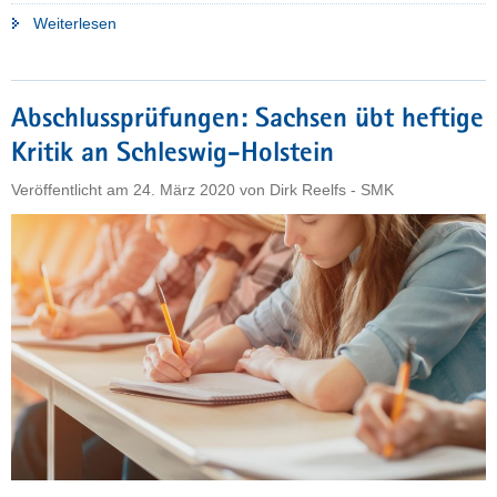
"Kultusminister
Weiterlesen
wirbt
bei
Abiturienten
Abschlussprüfungen: Sachsen übt heftige
um
Kritik an Schleswig-Holstein
Vertrauen"
Veröffentlicht am
24. März 2020
von
Dirk Reelfs - SMK