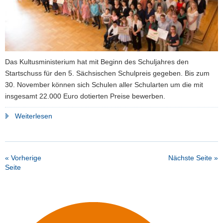
Das Kultusministerium hat mit Beginn des Schuljahres den
Startschuss für den 5. Sächsischen Schulpreis gegeben. Bis zum
30. November können sich Schulen aller Schularten um die mit
insgesamt 22.000 Euro dotierten Preise bewerben.
"Kultusministerium
Weiterlesen
schreibt
zum
5.
« Vorherige
Nächste Seite »
Mal
Seite
den
Sächsischen
Schulpreis
aus"