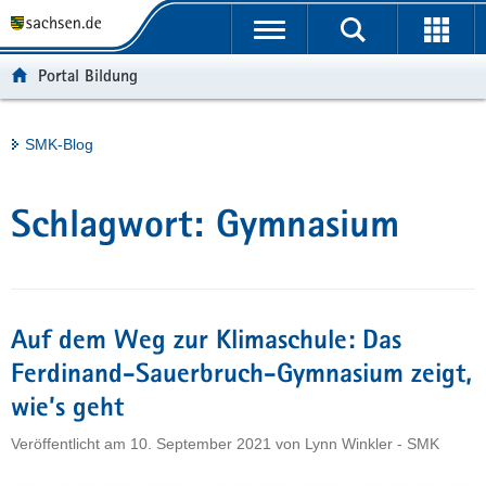
P
Portalübergreifende
o
H
Navigation
r
a
S
Portal Bildung
t
u
e
a
p
r
l
t
v
Hauptinhalt
SMK-Blog
ü
i
i
b
n
c
e
h
e
Schlagwort:
Gymnasium
r
a
g
l
r
t
e
i
Auf dem Weg zur Klimaschule: Das
f
Ferdinand-Sauerbruch-Gymnasium zeigt,
e
wie’s geht
n
d
Veröffentlicht am
10. September 2021
von
Lynn Winkler - SMK
e
N