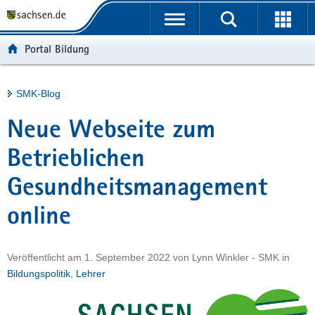
P
Portalübergreifende
o
H
Navigation
r
a
S
Portal Bildung
t
u
e
a
p
r
l
t
v
Hauptinhalt
SMK-Blog
ü
i
i
b
n
c
Neue Webseite zum
e
h
e
r
a
Betrieblichen
g
l
Gesundheitsmanagement
r
t
e
online
i
f
e
Veröffentlicht am
1. September 2022
von
Lynn Winkler - SMK
in
n
Bildungspolitik
,
Lehrer
d
e
N