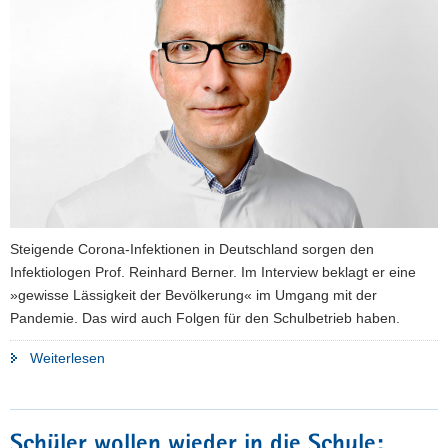
a
v
i
g
a
t
i
o
n
Steigende Corona-Infektionen in Deutschland sorgen den
Infektiologen Prof. Reinhard Berner. Im Interview beklagt er eine
»gewisse Lässigkeit der Bevölkerung« im Umgang mit der
Pandemie. Das wird auch Folgen für den Schulbetrieb haben.
"»Schulen
Weiterlesen
sind
und
werden
Schüler wollen wieder in die Schule: