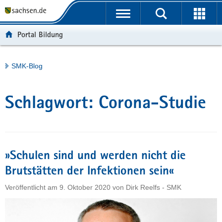
P
Portalübergreifende
o
H
Navigation
r
a
S
Portal Bildung
t
u
e
a
p
r
l
t
v
Hauptinhalt
SMK-Blog
ü
i
i
b
n
c
e
h
e
Schlagwort:
Corona-Studie
r
a
g
l
r
t
e
i
»Schulen sind und werden nicht die
f
Brutstätten der Infektionen sein«
e
Veröffentlicht am
9. Oktober 2020
von
Dirk Reelfs - SMK
n
d
e
N