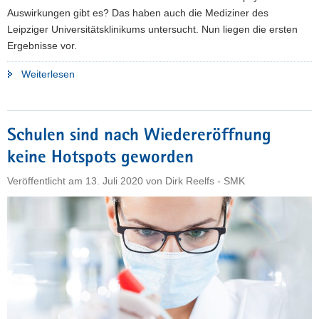
Auswirkungen gibt es? Das haben auch die Mediziner des
Leipziger Universitätsklinikums untersucht. Nun liegen die ersten
Ergebnisse vor.
"Schüler
Weiterlesen
wollen
wieder
in
Schulen sind nach Wiedereröffnung
die
keine Hotspots geworden
Schule:
Ergebnisse
Veröffentlicht am
13. Juli 2020
von
Dirk Reelfs - SMK
der
Leipziger
Corona-
Schulstudie
liegen
vor"