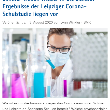
nicht
Ergebnisse der Leipziger Corona-
die
Brutstätten
Schulstudie liegen vor
der
Veröffentlicht am
3. August 2020
von
Lynn Winkler - SMK
Infektionen
sein«"
Wie ist es um die Immunität gegen das Coronavirus unter Schülern
und Lehrern an Sachsens Schulen bestellt? Welche psychosozialen