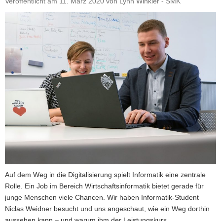
Veröffentlicht am
11. März 2020
von
Lynn Winkler - SMK
a
v
i
g
a
t
i
o
n
Auf dem Weg in die Digitalisierung spielt Informatik eine zentrale
Rolle. Ein Job im Bereich Wirtschaftsinformatik bietet gerade für
junge Menschen viele Chancen. Wir haben Informatik-Student
Niclas Weidner besucht und uns angeschaut, wie ein Weg dorthin
aussehen kann – und warum ihm der Leistungskurs