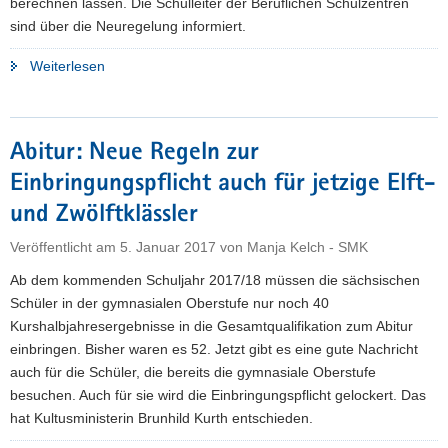
berechnen lassen. Die Schulleiter der Beruflichen Schulzentren
sind über die Neuregelung informiert.
"Neue
Weiterlesen
Einbringungsregeln
für
Abitur
Abitur: Neue Regeln zur
am
Einbringungspflicht auch für jetzige Elft-
Beruflichen
Gymnasium"
und Zwölftklässler
Veröffentlicht am
5. Januar 2017
von
Manja Kelch - SMK
Ab dem kommenden Schuljahr 2017/18 müssen die sächsischen
Schüler in der gymnasialen Oberstufe nur noch 40
Kurshalbjahresergebnisse in die Gesamtqualifikation zum Abitur
einbringen. Bisher waren es 52. Jetzt gibt es eine gute Nachricht
auch für die Schüler, die bereits die gymnasiale Oberstufe
besuchen. Auch für sie wird die Einbringungspflicht gelockert. Das
hat Kultusministerin Brunhild Kurth entschieden.