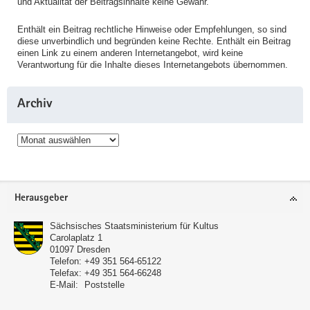
und Aktualität der Beitragsinhalte keine Gewähr.
Enthält ein Beitrag rechtliche Hinweise oder Empfehlungen, so sind
diese unverbindlich und begründen keine Rechte. Enthält ein Beitrag
einen Link zu einem anderen Internetangebot, wird keine
Verantwortung für die Inhalte dieses Internetangebots übernommen.
Archiv
Archiv
Service
Herausgeber
Sächsisches Staatsministerium für Kultus
Carolaplatz 1
01097
Dresden
Telefon:
+49 351 564-65122
Telefax:
+49 351 564-66248
E-Mail:
Poststelle