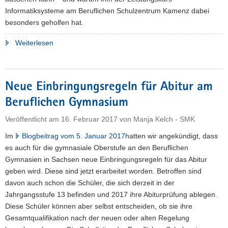
Informatiksysteme am Beruflichen Schulzentrum Kamenz dabei
besonders geholfen hat.
"Vom
Weiterlesen
Informatikgymnasium
ins
duale
Neue Einbringungsregeln für Abitur am
Studium:
Beruflichen Gymnasium
Ein
Weg
Veröffentlicht am
16. Februar 2017
von
Manja Kelch - SMK
zum
Im
Blogbeitrag vom 5. Januar 2017
Wirtschaftsinformatiker"
hatten wir angekündigt, dass
es auch für die gymnasiale Oberstufe an den Beruflichen
Gymnasien in Sachsen neue Einbringungsregeln für das Abitur
geben wird. Diese sind jetzt erarbeitet worden. Betroffen sind
davon auch schon die Schüler, die sich derzeit in der
Jahrgangsstufe 13 befinden und 2017 ihre Abiturprüfung ablegen.
Diese Schüler können aber selbst entscheiden, ob sie ihre
Gesamtqualifikation nach der neuen oder alten Regelung