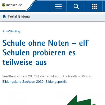
P
Portalübergreifende
o
H
Navigation
r
a
S
Portal Bildung
t
u
e
a
p
r
l
t
v
Hauptinhalt
SMK-Blog
ü
i
i
b
n
c
Schule ohne Noten – elf
e
h
e
r
a
Schulen probieren es
g
l
teilweise aus
r
t
e
i
Veröffentlicht am
28. Oktober 2024
von
Dirk Reelfs - SMK
in
f
Bildungsland Sachsen 2030
,
Bildungspolitik
e
n
d
e
N