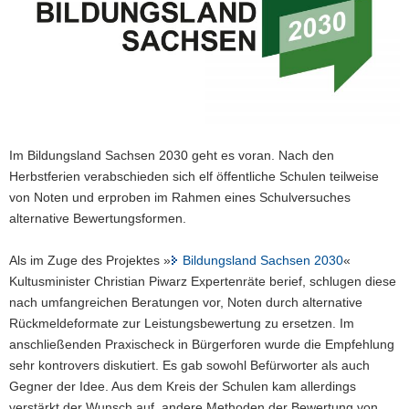
a
v
i
g
a
t
i
Im Bildungsland Sachsen 2030 geht es voran. Nach den
o
Herbstferien verabschieden sich elf öffentliche Schulen teilweise
n
von Noten und erproben im Rahmen eines Schulversuches
alternative Bewertungsformen.
Als im Zuge des Projektes »
Bildungsland Sachsen 2030
«
Kultusminister Christian Piwarz Expertenräte berief, schlugen diese
nach umfangreichen Beratungen vor, Noten durch alternative
Rückmeldeformate zur Leistungsbewertung zu ersetzen. Im
anschließenden Praxischeck in Bürgerforen wurde die Empfehlung
sehr kontrovers diskutiert. Es gab sowohl Befürworter als auch
Gegner der Idee. Aus dem Kreis der Schulen kam allerdings
verstärkt der Wunsch auf, andere Methoden der Bewertung von