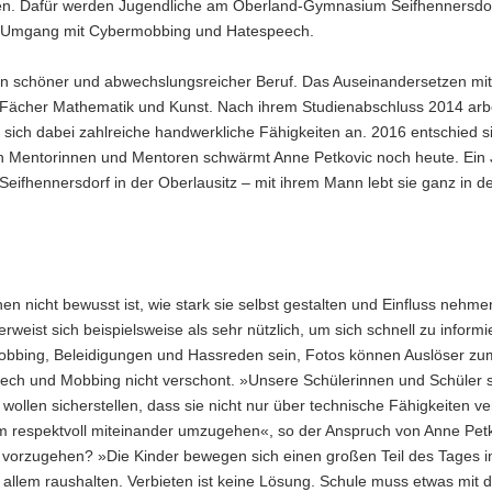
nen. Dafür werden Jugendliche am Oberland-Gymnasium Seifhennersdor
eim Umgang mit Cybermobbing und Hatespeech.
 ein schöner und abwechslungsreicher Beruf. Das Auseinandersetzen mi
die Fächer Mathematik und Kunst. Nach ihrem Studienabschluss 2014 arbe
sich dabei zahlreiche handwerkliche Fähigkeiten an. 2016 entschied si
ten Mentorinnen und Mentoren schwärmt Anne Petkovic noch heute. Ein 
eifhennersdorf in der Oberlausitz – mit ihrem Mann lebt sie ganz in d
hen nicht bewusst ist, wie stark sie selbst gestalten und Einfluss nehm
rweist sich beispielsweise als sehr nützlich, um sich schnell zu inform
bbing, Beleidigungen und Hassreden sein, Fotos können Auslöser zu
eech und Mobbing nicht verschont. »Unsere Schülerinnen und Schüler 
 wollen sicherstellen, dass sie nicht nur über technische Fähigkeiten v
m respektvoll miteinander umzugehen«, so der Anspruch von Anne Pet
vorzugehen? »Die Kinder bewegen sich einen großen Teil des Tages i
s allem raushalten. Verbieten ist keine Lösung. Schule muss etwas mit 