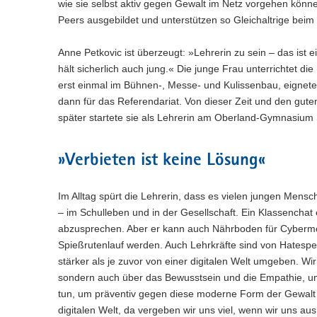
n
wie sie selbst aktiv gegen Gewalt im Netz vorgehen kön
e
c
w
a
)
l
Peers ausgebildet und unterstützen so Gleichaltrige b
h
e
l
n
s
c
w
)
e
h
Anne Petkovic ist überzeugt: »Lehrerin zu sein – das ist
e
l
s
c
hält sicherlich auch jung.« Die junge Frau unterrichtet 
n
e
h
erst einmal im Bühnen-, Messe- und Kulissenbau, eignete 
)
l
s
dann für das Referendariat. Von dieser Zeit und den gu
n
e
später startete sie als Lehrerin am Oberland-Gymnasium S
)
l
n
)
»Verbieten ist keine Lösung«
Im Alltag spürt die Lehrerin, dass es vielen jungen Mensc
– im Schulleben und in der Gesellschaft. Ein Klassenchat e
abzusprechen. Aber er kann auch Nährboden für Cybermo
Spießrutenlauf werden. Auch Lehrkräfte sind von Hatesp
stärker als je zuvor von einer digitalen Welt umgeben. Wir
sondern auch über das Bewusstsein und die Empathie, u
tun, um präventiv gegen diese moderne Form der Gewalt 
digitalen Welt, da vergeben wir uns viel, wenn wir uns au