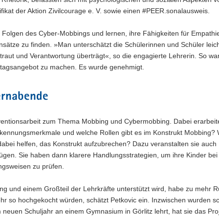
ifikat der Aktion Zivilcourage e. V. sowie einen #PEER.sonalausweis.
Folgen des Cyber-Mobbings und lernen, ihre Fähigkeiten für Empathi
ätze zu finden. »Man unterschätzt die Schülerinnen und Schüler leich
aut und Verantwortung überträgt«, so die engagierte Lehrerin. So wa
nztagsangebot zu machen. Es wurde genehmigt.
ternabende
räventionsarbeit zum Thema Mobbing und Cybermobbing. Dabei erarbeite
 Erkennungsmerkmale und welche Rollen gibt es im Konstrukt Mobbing?
abei helfen, das Konstrukt aufzubrechen? Dazu veranstalten sie auch
fügen. Sie haben dann klarere Handlungsstrategien, um ihre Kinder be
ngsweisen zu prüfen.
ung und einem Großteil der Lehrkräfte unterstützt wird, habe zu mehr 
ehr so hochgekocht würden, schätzt Petkovic ein. Inzwischen wurden s
neuen Schuljahr an einem Gymnasium in Görlitz lehrt, hat sie das Pro