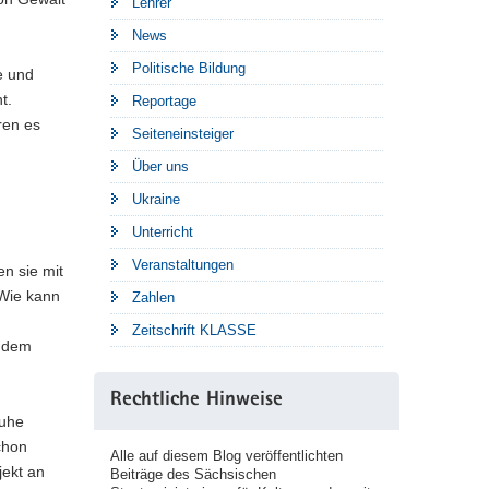
Lehrer
News
Politische Bildung
e und
t.
Reportage
ren es
Seiteneinsteiger
Über uns
Ukraine
Unterricht
Veranstaltungen
n sie mit
 Wie kann
Zahlen
Zeitschrift KLASSE
i dem
Rechtliche Hinweise
Ruhe
chon
Alle auf diesem Blog veröffentlichten
jekt an
Beiträge des Sächsischen