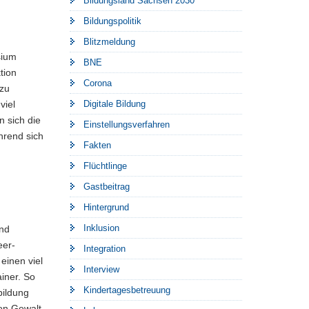
Bildungsland Sachsen 2030
Bildungspolitik
Blitzmeldung
sium
BNE
tion
Corona
 zu
Digitale Bildung
viel
 sich die
Einstellungsverfahren
hrend sich
Fakten
Flüchtlinge
Gastbeitrag
Hintergrund
Inklusion
und
eer-
Integration
einen viel
Interview
iner. So
Kindertagesbetreuung
bildung
von Gewalt