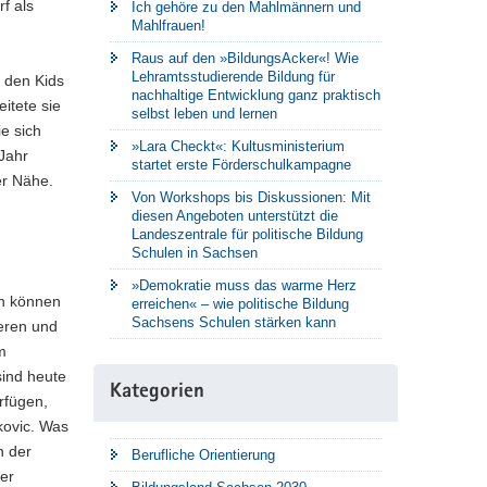
f als
Ich gehöre zu den Mahlmännern und
Mahlfrauen!
Raus auf den »BildungsAcker«! Wie
Lehramtsstudierende Bildung für
t den Kids
nachhaltige Entwicklung ganz praktisch
itete sie
selbst leben und lernen
e sich
»Lara Checkt«: Kultusministerium
Jahr
startet erste Förderschulkampagne
er Nähe.
Von Workshops bis Diskussionen: Mit
diesen Angeboten unterstützt die
Landeszentrale für politische Bildung
Schulen in Sachsen
»Demokratie muss das warme Herz
en können
erreichen« – wie politische Bildung
Sachsens Schulen stärken kann
ieren und
m
sind heute
Kategorien
erfügen,
kovic. Was
n der
Berufliche Orientierung
der