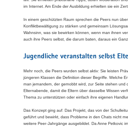
im Internet. Am Ende der Ausbildung erhielten sie ein Zert
In einem geschützten Raum sprechen die Peers nun über 
Konfliktbewältigung zu stärken und gemeinsam Lösungsans
Wahnsinn, was sie bewirken können, wenn man ihnen vertr
auch ihre Peers selbst, die darum baten, daraus ein Ga
Jugendliche veranstalten selbst El
Mehr noch, die Peers wurden selbst aktiv: Sie leisten P
jüngeren Klassen die Definition dieser Begriffe. Welche
man jemandem, der gemobbt wird, zur Seite stehen und d
Elternabende, damit die Eltern über dasselbe Wissen ver
Thema zu unterstützen oder einfach ihre eigenen Handlu
Das Konzept ging auf: Das Projekt, das von der Schulleit
geführt und bewirkt, dass Probleme in den Chats nicht m
weitere Peer-Jahrgänge ausgebildet. Da Anne Petkovic im 