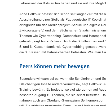
Lebenswelt der Kids zu tun haben und sie auf ihre Möglic
Anne Petkovic befasst sich schon seit langer Zeit mit di
Ausschreibung einer Stelle als Pädagogische IT-Koordina
erfolgreich um das Medienprojekt ›Schule und digitale De
Zivilcourage e.V. und dem Sächsischen Staatsministerium 
Themen wie Cybermobbing, Datenschutz und Hatespeech s
gelernt«, sagt Anne Petkovic. Auch die Schülerinnen und
5. und 6. Klassen damit, wie Cybermobbing gestoppt wer
die 8. Klassen mit Datensicherheit befassten. Wie man F
Peers können mehr bewegen
Besonders wirksam sei es, wenn die Schülerinnen und Sc
Gleichaltrigen Inhalte anders vermitteln«, sagt Petkovic.
Training bewährt. Es bedeutet so viel wie Lernen auf Au
besseren Zugang zu Themen, die sie selbst betreffen. Da
nahmen auch am Oberland-Gymnasium Seifhennersdorf Int
teil. Sie erhielten praxisnahe Tipps, übten Moderation u