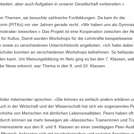
hkeiten, aber auch Aufgaben in unserer Gesellschaft vorbereiten.«
esen Themen, sie besuchte zahlreiche Fortbildungen. Da kam ihr die
torin (PITKo) vor vier Jahren gerade recht. »Wir haben uns als Gymna
mokratie‹ beworben.« Das Projekt ist eine Kooperation zwischen der Ak
für Kultus. Damit wurden Workshops für die Lehrkräfte beispielsweise
owie zu verschiedenen Unterrichtstools angeboten. »Ich habe dabei 
 Schüler konnten an verschiedenen Workshops teilnehmen. So befassten
den kann. Um Meinungsbildung im Netz ging es bei den 7. Klassen, wä
ake News erkennt, war Thema in den 9. und 10. Klassen.
hüler miteinander sprechen. »Die können es einfach anders erklären 
 Auch in der Wirtschaft und der Wissenschaft hat sich ein sogenanntes P
genhöhe von Menschen mit ähnlichen Lebensrealitäten. Peers haben oft 
durch können sie mehr bewegen als »klassische« Trainerinnen und Tra
eressierte aus den 8. und 9. Klassen an einer zweitägigen Peer-Aus
nd Rhetorik, befassten sich mit psychologischen und sozialen Aspekten 