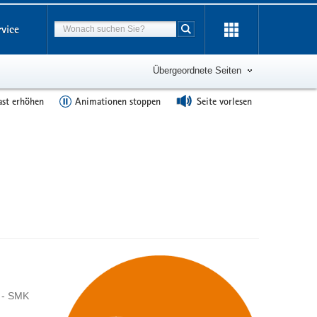
Suchbegriff
rvice
Suche starten
Übergeordnete Seiten
ast erhöhen
Animationen stoppen
Seite vorlesen
 - SMK