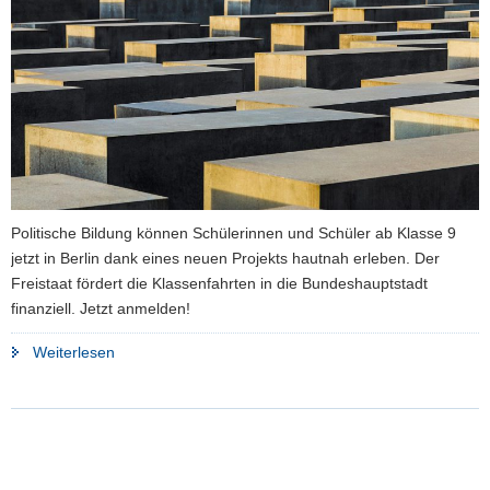
a
v
i
g
a
t
i
o
n
Politische Bildung können Schülerinnen und Schüler ab Klasse 9
jetzt in Berlin dank eines neuen Projekts hautnah erleben. Der
Freistaat fördert die Klassenfahrten in die Bundeshauptstadt
finanziell. Jetzt anmelden!
"Demokratie
Weiterlesen
erleben:
Sachsen
unterstützt
Bildungsfahrten
nach