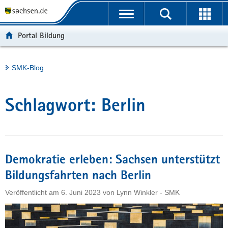
P
Portalübergreifende
o
H
Navigation
r
a
S
Portal Bildung
t
u
e
a
p
r
l
t
v
Hauptinhalt
SMK-Blog
ü
i
i
b
n
c
e
h
e
Schlagwort:
Berlin
r
a
g
l
r
t
e
i
Demokratie erleben: Sachsen unterstützt
f
Bildungsfahrten nach Berlin
e
Veröffentlicht am
6. Juni 2023
von
Lynn Winkler - SMK
n
d
e
N