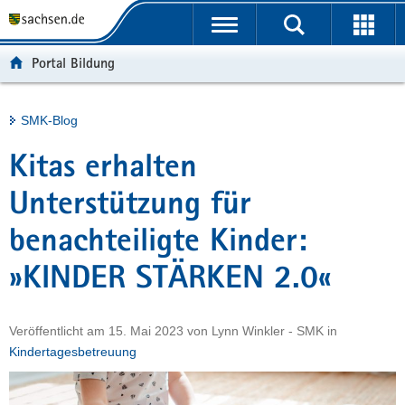
P
Portalübergreifende
o
H
Navigation
r
a
S
Portal Bildung
t
u
e
a
p
r
l
t
v
Hauptinhalt
SMK-Blog
ü
i
i
b
n
c
Kitas erhalten
e
h
e
r
a
Unterstützung für
g
l
benachteiligte Kinder:
r
t
e
»KINDER STÄRKEN 2.0«
i
f
e
Veröffentlicht am
15. Mai 2023
von
Lynn Winkler - SMK
in
n
Kindertagesbetreuung
d
e
N