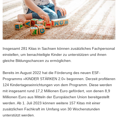
a
v
i
g
a
t
i
o
Insgesamt 281 Kitas in Sachsen können zusätzliches Fachpersonal
n
einstellen, um benachteiligte Kinder zu unterstützen und ihnen
gleiche Bildungschancen zu ermöglichen.
Bereits im August 2022 hat die Förderung des neuen ESF-
Programms »KINDER STÄRKEN 2.0« begonnen. Derzeit profitieren
124 Kindertageseinrichtungen von dem Programm. Diese werden
mit insgesamt rund 17,2 Millionen Euro gefördert, von denen 8,9
Millionen Euro aus Mitteln der Europäischen Union bereitgestellt
werden. Ab 1. Juli 2023 können weitere 157 Kitas mit einer
zusätzlichen Fachkraft im Umfang von 30 Wochenstunden
unterstützt werden.