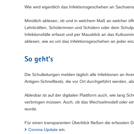
n
e
c
w
a
Wie wird eigentlich das Infektionsgeschehen an Sachsens
)
l
h
e
l
n
s
c
w
)
Minütlich ablesen, ob und in welchem Maß an welcher öffe
e
h
e
l
Lehrkräften, Schülerinnen und Schülern oder dem Schulper
s
c
n
e
Infektionsfälle erfasst und per Mausklick an das Kultusmi
h
)
l
s
ablesen, wie es um das Infektionsgeschehen an jeder einz
n
e
)
l
So geht’s
n
)
Die Schulleitungen melden täglich alle Infektionen an ihr
Antigen-Schnelltests, die vor Ort durchgeführt werden, als 
Ablesbar ist auf der digitalen Plattform auch, wie lang S
verbringen müssen. Auch, ob das Wechselmodell oder eine
wurde.
Für einen transparenten Überblick fließen die erfassten 
Corona-Update
ein.