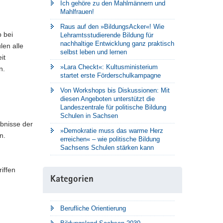
Ich gehöre zu den Mahlmännern und
Mahlfrauen!
Raus auf den »BildungsAcker«! Wie
 bei
Lehramtsstudierende Bildung für
nachhaltige Entwicklung ganz praktisch
len alle
selbst leben und lernen
it
»Lara Checkt«: Kultusministerium
n.
startet erste Förderschulkampagne
Von Workshops bis Diskussionen: Mit
diesen Angeboten unterstützt die
Landeszentrale für politische Bildung
Schulen in Sachsen
ebnisse der
»Demokratie muss das warme Herz
n.
erreichen« – wie politische Bildung
Sachsens Schulen stärken kann
iffen
Kategorien
Berufliche Orientierung