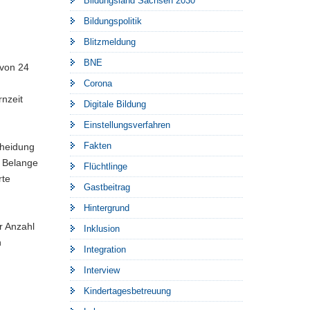
Bildungsland Sachsen 2030
Bildungspolitik
Blitzmeldung
BNE
 von 24
Corona
rnzeit
Digitale Bildung
Einstellungsverfahren
Fakten
cheidung
e Belange
Flüchtlinge
rte
Gastbeitrag
Hintergrund
r Anzahl
Inklusion
n
Integration
Interview
Kindertagesbetreuung