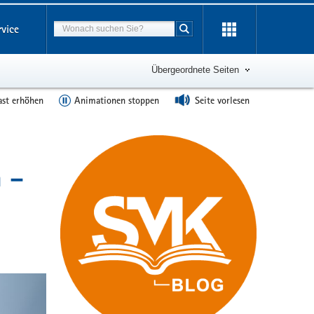
Suchbegriff
rvice
Suche starten
Übergeordnete Seiten
ast erhöhen
Animationen stoppen
Seite vorlesen
n –