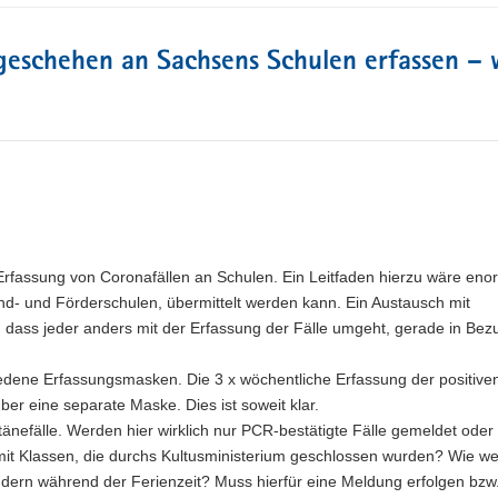
sgeschehen an Sachsens Schulen erfassen – 
r Erfassung von Coronafällen an Schulen. Ein Leitfaden hierzu wäre eno
rund- und Förderschulen, übermittelt werden kann. Ein Austausch mit
dass jeder anders mit der Erfassung der Fälle umgeht, gerade in Bez
hiedene Erfassungsmasken. Die 3 x wöchentliche Erfassung der positive
er eine separate Maske. Dies ist soweit klar.
änefälle. Werden hier wirklich nur PCR-bestätigte Fälle gemeldet oder
t mit Klassen, die durchs Kultusministerium geschlossen wurden? Wie w
indern während der Ferienzeit? Muss hierfür eine Meldung erfolgen bzw.