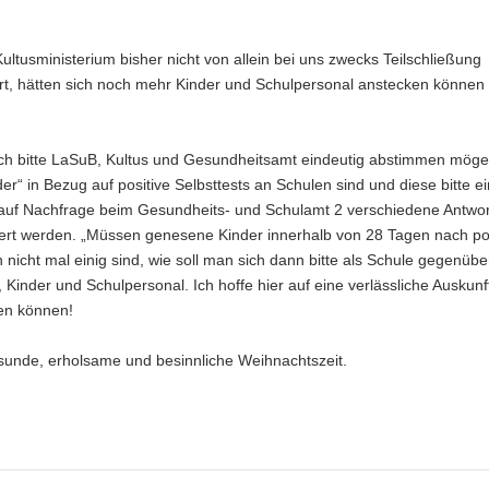
ltusministerium bisher nicht von allein bei uns zwecks Teilschließung
iert, hätten sich noch mehr Kinder und Schulpersonal anstecken können
doch bitte LaSuB, Kultus und Gesundheitsamt eindeutig abstimmen möge
r“ in Bezug auf positive Selbsttests an Schulen sind und diese bitte e
n auf Nachfrage beim Gesundheits- und Schulamt 2 verschiedene Antwo
ert werden. „Müssen genesene Kinder innerhalb von 28 Tagen nach po
nicht mal einig sind, wie soll man sich dann bitte als Schule gegenübe
 Kinder und Schulpersonal. Ich hoffe hier auf eine verlässliche Auskunf
ren können!
sunde, erholsame und besinnliche Weihnachtszeit.