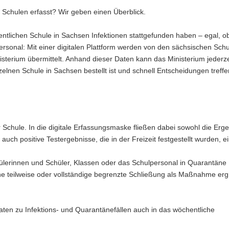
 Schulen erfasst? Wir geben einen Überblick.
ntlichen Schule in Sachsen Infektionen stattgefunden haben – egal, ob
sonal: Mit einer digitalen Plattform werden von den sächsischen Schu
nisterium übermittelt. Anhand dieser Daten kann das Ministerium jederze
elnen Schule in Sachsen bestellt ist und schnell Entscheidungen treffe
er Schule. In die digitale Erfassungsmaske fließen dabei sowohl die Erg
auch positive Testergebnisse, die in der Freizeit festgestellt wurden, ei
chülerinnen und Schüler, Klassen oder das Schulpersonal in Quarantäne
 teilweise oder vollständige begrenzte Schließung als Maßnahme ergr
Daten zu Infektions- und Quarantänefällen auch in das wöchentliche