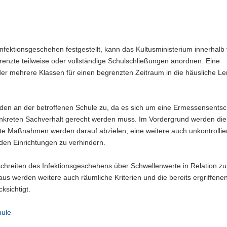
fektionsgeschehen festgestellt, kann das Kultusministerium innerhalb
enzte teilweise oder vollständige Schulschließungen anordnen. Eine
der mehrere Klassen für einen begrenzten Zeitraum in die häusliche Le
en an der betroffenen Schule zu, da es sich um eine Ermessensents
nkreten Sachverhalt gerecht werden muss. Im Vordergrund werden di
te Maßnahmen werden darauf abzielen, eine weitere auch unkontrollie
den Einrichtungen zu verhindern.
reiten des Infektionsgeschehens über Schwellenwerte in Relation zu
us werden weitere auch räumliche Kriterien und die bereits ergriffene
sichtigt.
hule