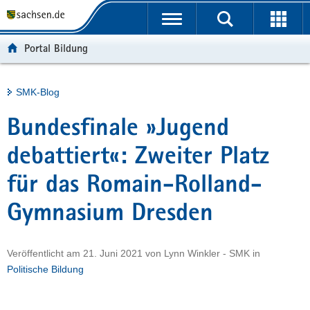
P
Portalübergreifende
o
H
Navigation
r
a
S
Portal Bildung
t
u
e
a
p
r
l
t
v
Hauptinhalt
SMK-Blog
ü
i
i
b
n
c
Bundesfinale »Jugend
e
h
e
r
a
debattiert«: Zweiter Platz
g
l
für das Romain-Rolland-
r
t
e
Gymnasium Dresden
i
f
e
Veröffentlicht am
21. Juni 2021
von
Lynn Winkler - SMK
in
n
Politische Bildung
d
e
N