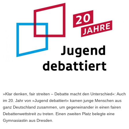
a
v
i
g
a
t
i
o
n
»Klar denken, fair streiten – Debatte macht den Unterschied«: Auch
im 20. Jahr von »Jugend debattiert« kamen junge Menschen aus
ganz Deutschland zusammen, um gegeneinander in einen fairen
Debattenwettstreit zu treten. Einen zweiten Platz belegte eine
Gymnasiastin aus Dresden.