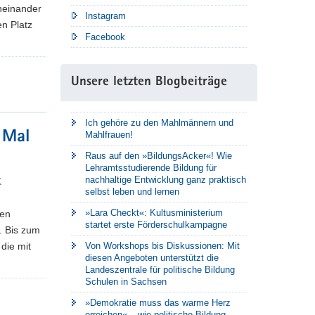
einander
Instagram
en Platz
Facebook
Unsere letzten Blogbeiträge
Ich gehöre zu den Mahlmännern und
 Mal
Mahlfrauen!
Raus auf den »BildungsAcker«! Wie
Lehramtsstudierende Bildung für
nachhaltige Entwicklung ganz praktisch
K
selbst leben und lernen
»Lara Checkt«: Kultusministerium
den
startet erste Förderschulkampagne
. Bis zum
Von Workshops bis Diskussionen: Mit
die mit
diesen Angeboten unterstützt die
Landeszentrale für politische Bildung
Schulen in Sachsen
»Demokratie muss das warme Herz
erreichen« – wie politische Bildung