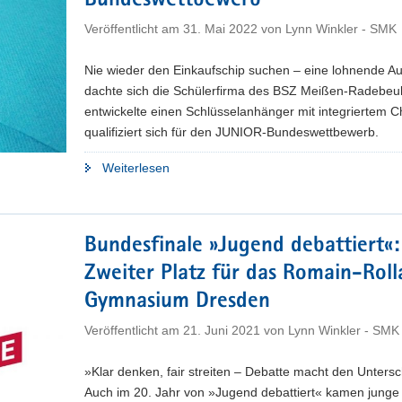
Bundeswettbewerb
Veröffentlicht am
31. Mai 2022
von
Lynn Winkler - SMK
Nie wieder den Einkaufschip suchen – eine lohnende A
dachte sich die Schülerfirma des BSZ Meißen-Radebeul
entwickelte einen Schlüsselanhänger mit integriertem C
qualifiziert sich für den JUNIOR-Bundeswettbewerb.
"Schülerfirma
Weiterlesen
qualifiziert
sich
mit
Bundesfinale »Jugend debattiert«:
intelligenten
Zweiter Platz für das Romain-Rol
Schlüsselanhängern
für
Gymnasium Dresden
Bundeswettbewerb"
Veröffentlicht am
21. Juni 2021
von
Lynn Winkler - SMK
»Klar denken, fair streiten – Debatte macht den Untersc
Auch im 20. Jahr von »Jugend debattiert« kamen junge