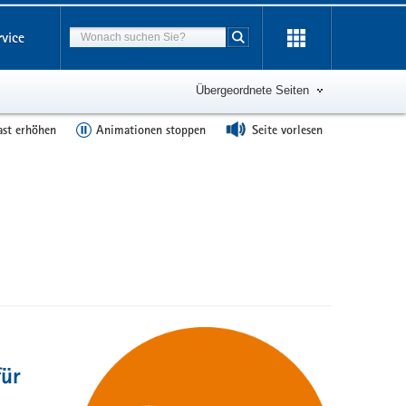
Suchbegriff
rvice
Suche starten
Übergeordnete Seiten
ast erhöhen
Animationen stoppen
Seite vorlesen
für