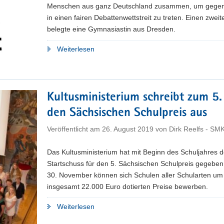
Menschen aus ganz Deutschland zusammen, um gegen
in einen fairen Debattenwettstreit zu treten. Einen zweit
belegte eine Gymnasiastin aus Dresden.
"Bundesfinale
Weiterlesen
»Jugend
debattiert«:
Zweiter
Platz
Kultusministerium schreibt zum 5.
für
den Sächsischen Schulpreis aus
das
Romain-
Veröffentlicht am
26. August 2019
von
Dirk Reelfs - SM
Rolland-
Gymnasium
Das Kultusministerium hat mit Beginn des Schuljahres 
Dresden"
Startschuss für den 5. Sächsischen Schulpreis gegeben
30. November können sich Schulen aller Schularten um 
insgesamt 22.000 Euro dotierten Preise bewerben.
"Kultusministerium
Weiterlesen
schreibt