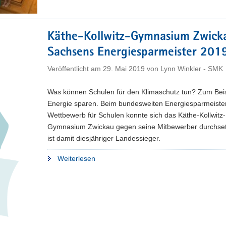
zum
5.
Mal
Käthe-Kollwitz-Gymnasium Zwicka
den
Sachsens Energiesparmeister 201
Sächsischen
Schulpreis
Veröffentlicht am
29. Mai 2019
von
Lynn Winkler - SMK
aus"
Was können Schulen für den Klimaschutz tun? Zum Beis
Energie sparen. Beim bundesweiten Energiesparmeiste
Wettbewerb für Schulen konnte sich das Käthe-Kollwitz-
Gymnasium Zwickau gegen seine Mitbewerber durchse
ist damit diesjähriger Landessieger.
"Käthe-
Weiterlesen
Kollwitz-
Gymnasium
Zwickau
ist
Sachsens