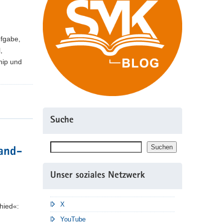
ufgabe,
,
hip und
Suche
Suchen
Suchen
land-
Unser soziales Netzwerk
X
hied«:
YouTube