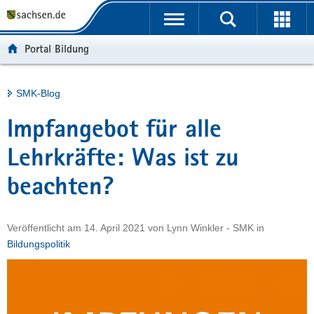
P
Portalübergreifende
o
H
Navigation
r
a
S
Portal Bildung
t
u
e
a
p
r
l
t
v
Hauptinhalt
SMK-Blog
ü
i
i
b
n
c
Impfangebot für alle
e
h
e
r
a
Lehrkräfte: Was ist zu
g
l
beachten?
r
t
e
i
Veröffentlicht am
14. April 2021
von
Lynn Winkler - SMK
in
f
Bildungspolitik
e
n
d
e
N