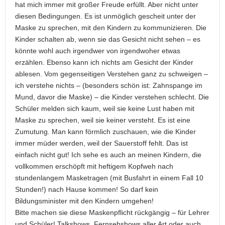
hat mich immer mit großer Freude erfüllt. Aber nicht unter
diesen Bedingungen. Es ist unmöglich gescheit unter der
Maske zu sprechen, mit den Kindern zu kommunizieren. Die
Kinder schalten ab, wenn sie das Gesicht nicht sehen – es
könnte wohl auch irgendwer von irgendwoher etwas
erzählen. Ebenso kann ich nichts am Gesicht der Kinder
ablesen. Vom gegenseitigen Verstehen ganz zu schweigen –
ich verstehe nichts – (besonders schön ist: Zahnspange im
Mund, davor die Maske) – die Kinder verstehen schlecht. Die
Schüler melden sich kaum, weil sie keine Lust haben mit
Maske zu sprechen, weil sie keiner versteht. Es ist eine
Zumutung. Man kann förmlich zuschauen, wie die Kinder
immer müder werden, weil der Sauerstoff fehlt. Das ist
einfach nicht gut! Ich sehe es auch an meinen Kindern, die
vollkommen erschöpft mit heftigem Kopfweh nach
stundenlangem Masketragen (mit Busfahrt in einem Fall 10
Stunden!) nach Hause kommen! So darf kein
Bildungsminister mit den Kindern umgehen!
Bitte machen sie diese Maskenpflicht rückgängig – für Lehrer
und Schüler! Talkshows, Fernsehshows aller Art oder auch