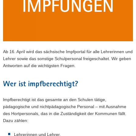
a
v
i
g
a
t
i
Ab 16. April wird das sächsische Impfportal für alle Lehrerinnen und
o
Lehrer sowie das sonstige Schulpersonal freigeschaltet. Wir geben
n
Antworten auf die wichtigsten Fragen.
Wer ist impfberechtigt?
lmpfberechtigt ist das gesamte an den Schulen tätige,
pädagogische und nichtpädagogische Personal – mit Ausnahme
des Hortpersonals, das in die Zuständigkeit der Kommunen fällt.
Dazu zählen:
Lehrerinnen und Lehrer,