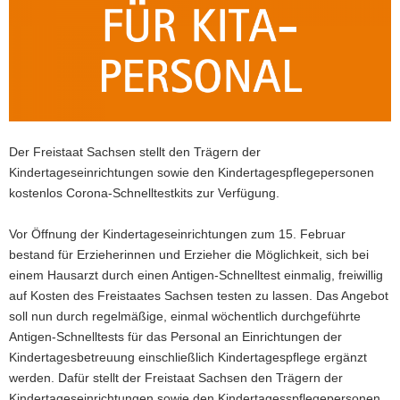
a
v
i
g
a
t
i
Der Freistaat Sachsen stellt den Trägern der
o
Kindertageseinrichtungen sowie den Kindertagespflegepersonen
n
kostenlos Corona-Schnelltestkits zur Verfügung.
Vor Öffnung der Kindertageseinrichtungen zum 15. Februar
bestand für Erzieherinnen und Erzieher die Möglichkeit, sich bei
einem Hausarzt durch einen Antigen-Schnelltest einmalig, freiwillig
auf Kosten des Freistaates Sachsen testen zu lassen. Das Angebot
soll nun durch regelmäßige, einmal wöchentlich durchgeführte
Antigen-Schnelltests für das Personal an Einrichtungen der
Kindertagesbetreuung einschließlich Kindertagespflege ergänzt
werden. Dafür stellt der Freistaat Sachsen den Trägern der
Kindertageseinrichtungen sowie den Kindertagesspflegepersonen