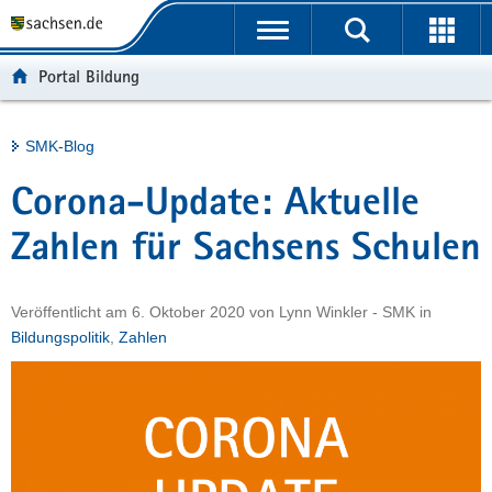
P
Portalübergreifende
o
H
Navigation
r
a
S
Portal Bildung
t
u
e
a
p
r
l
t
v
Hauptinhalt
SMK-Blog
ü
i
i
b
n
c
Corona-Update: Aktuelle
e
h
e
r
a
Zahlen für Sachsens Schulen
g
l
r
t
Veröffentlicht am
6. Oktober 2020
von
Lynn Winkler - SMK
in
e
Bildungspolitik
,
Zahlen
i
f
e
n
d
e
N