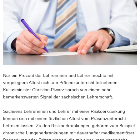
a
v
i
g
a
t
i
o
n
Nur ein Prozent der Lehrerinnen und Lehrer möchte mit
vorgelegtem Attest nicht am Präsenzunterricht teilnehmen.
Kultusminister Christian Piwarz sprach von einem sehr
bemerkenswerten Signal der sächsischen Lehrerschaft.
Sachsens Lehrerinnen und Lehrer mit einer Risikoerkrankung
können sich mit einem ärztlichen Attest vom Präsenzunterricht
befreien lassen. Zu den Risikoerkrankungen gehören zum Beispiel
chronische Lungenerkrankungen mit dauerhafter medikamentöser