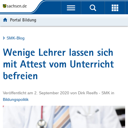
P
Portalübergreifende
o
H
Navigation
r
a
S
Portal Bildung
t
u
e
a
p
r
l
t
v
Hauptinhalt
SMK-Blog
ü
i
i
b
n
c
Wenige Lehrer lassen sich
e
h
e
r
a
mit Attest vom Unterricht
g
l
befreien
r
t
e
i
Veröffentlicht am
2. September 2020
von
Dirk Reelfs - SMK
in
f
Bildungspolitik
e
n
d
e
N