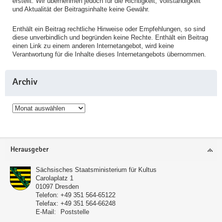
erstellt. Wir übernehmen jedoch für die Richtigkeit, Vollständigkeit
und Aktualität der Beitragsinhalte keine Gewähr.
Enthält ein Beitrag rechtliche Hinweise oder Empfehlungen, so sind
diese unverbindlich und begründen keine Rechte. Enthält ein Beitrag
einen Link zu einem anderen Internetangebot, wird keine
Verantwortung für die Inhalte dieses Internetangebots übernommen.
Archiv
Archiv
Service
Herausgeber
Sächsisches Staatsministerium für Kultus
Carolaplatz 1
01097
Dresden
Telefon:
+49 351 564-65122
Telefax:
+49 351 564-66248
E-Mail:
Poststelle