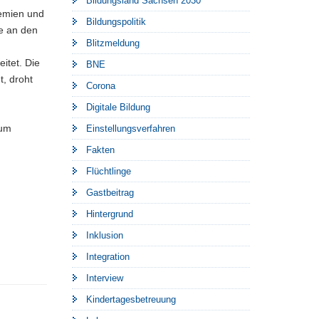
Bildungsland Sachsen 2030
remien und
Bildungspolitik
be an den
Blitzmeldung
itet. Die
BNE
t, droht
Corona
Digitale Bildung
zum
Einstellungsverfahren
Fakten
Flüchtlinge
Gastbeitrag
Hintergrund
Inklusion
Integration
Interview
Kindertagesbetreuung