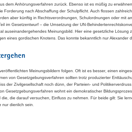
aus dem Anhörungsverfahren zurück. Ebenso ist es müßig zu erwähnen
e Forderung nach Abschaffung der Schulpflicht. Auch flossen zahlreic
erden aber künftig in Rechtsverordnungen, Schulordnungen oder mit a
 Teil im Gesetzentwurf – die Umsetzung der UN-Behindertenrechtskonve
ral auseinandergehendes Meinungsbild. Hier eine gesetzliche Lösung z
gen eines gordischen Knotens. Das konnte bekanntlich nur Alexander 
tergehen
veröffentlichten Meinungsbildern folgen. Oft ist es besser, einen eing
men von Gesetzgebungsverfahren sollten trotz produzierter Enttäusc
iss der Zivilgesellschaft noch dünn, der Parteien- und Politikerverdruss 
von Gesetzgebungsverfahren wohnt ein demokratischer Bildungsprozes
 die, die darauf versuchen, Einfluss zu nehmen. Für beide gilt: Sie ler
nur dienlich sein.