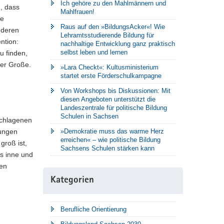
Ich gehöre zu den Mahlmännern und
, dass
Mahlfrauen!
he
Raus auf den »BildungsAcker«! Wie
nderen
Lehramtsstudierende Bildung für
ntion:
nachhaltige Entwicklung ganz praktisch
selbst leben und lernen
u finden,
der Große.
»Lara Checkt«: Kultusministerium
startet erste Förderschulkampagne
Von Workshops bis Diskussionen: Mit
diesen Angeboten unterstützt die
Landeszentrale für politische Bildung
Schulen in Sachsen
eschlagenen
hungen
»Demokratie muss das warme Herz
erreichen« – wie politische Bildung
groß ist,
Sachsens Schulen stärken kann
s inne und
nen
Kategorien
Berufliche Orientierung