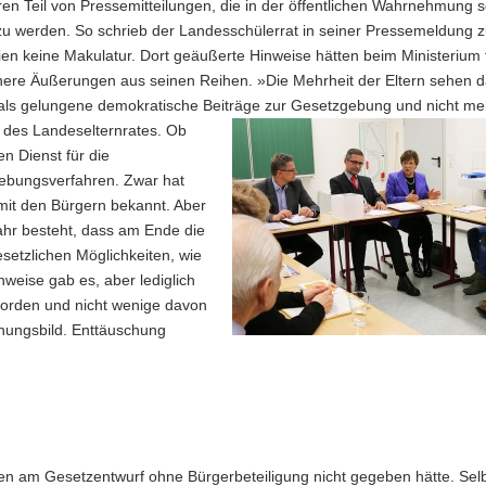
teren Teil von Pressemitteilungen, die in der öffentlichen Wahrnehmung s
 zu werden. So schrieb der Landesschülerrat in seiner Pressemeldung 
ien keine Makulatur. Dort geäußerte Hinweise hätten beim Ministerium 
ühere Äußerungen aus seinen Reihen. »Die Mehrheit der Eltern sehen 
 als gelungene demokratische Beiträge zur Gesetzgebung und nicht me
g des Landeselternrates.
Ob
en Dienst für die
gebungsverfahren. Zwar hat
 mit den Bürgern bekannt. Aber
fahr besteht, dass am Ende die
esetzlichen Möglichkeiten, wie
eise gab es, aber lediglich
rden und nicht wenige davon
inungsbild. Enttäuschung
uren am Gesetzentwurf ohne Bürgerbeteiligung nicht gegeben hätte. Selb