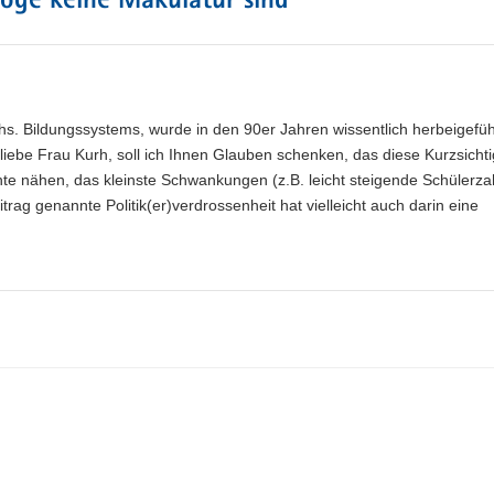
oge keine Makulatur sind
”
hs. Bildungssystems, wurde in den 90er Jahren wissentlich herbeigefüh
iebe Frau Kurh, soll ich Ihnen Glauben schenken, das diese Kurzsichti
ante nähen, das kleinste Schwankungen (z.B. leicht steigende Schülerza
ag genannte Politik(er)verdrossenheit hat vielleicht auch darin eine