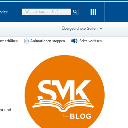
Suchbegriff
rvice
Suche starten
Übergeordnete Seiten
ast erhöhen
Animationen stoppen
Seite vorlesen
at und