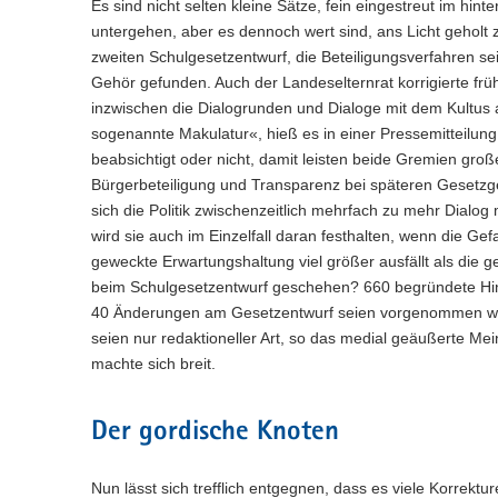
BNE - Bildung für nachhaltige
-
e
Es sind nicht selten kleine Sätze, fein eingestreut im hin
s
n
g
e
r
(
Entwicklung
P
a
b
W
untergehen, aber es dennoch wert sind, ans Licht geholt
e
e
i
t
i
o
-
v
e
s
zweiten Schulgesetzentwurf, die Beteiligungsverfahren se
n
g
a
n
r
(
Lehrkräftebildung
P
b
i
W
e
Gehör gefunden. Auch der Landeselternrat korrigierte fr
e
l
e
t
i
o
-
e
g
s
n
inzwischen die Dialogrunden und Dialoge mit dem Kultus
w
i
a
n
r
(
Weiterbildung
P
b
W
a
e
e
g
sogenannte Makulatur«, hieß es in einer Pressemitteilun
l
e
t
i
o
-
e
s
t
c
e
w
i
beabsichtigt oder nicht, damit leisten beide Gremien groß
a
n
r
Beratung und Unterstützung
P
b
W
h
n
i
e
g
l
e
Bürgerbeteiligung und Transparenz bei späteren Gesetz
t
o
-
e
s
e
c
e
o
w
i
a
sich die Politik zwischenzeitlich mehrfach zu mehr Dialog
r
Geschützter Bereich
P
b
e
s
h
n
e
g
n
l
t
wird sie auch im Einzelfall daran festhalten, wenn die Ge
o
-
l
W
s
e
c
e
w
a
r
Hilfe bei Anmeldeproblemen
geweckte Erwartungshaltung viel größer ausfällt als die g
P
n
e
e
s
h
n
e
l
t
o
)
beim Schulgesetzentwurf geschehen? 660 begründete Hinw
b
l
W
s
e
c
w
a
r
-
n
40 Änderungen am Gesetzentwurf seien vorgenommen wo
e
e
s
h
e
l
t
P
)
b
l
seien nur redaktioneller Art, so das medial geäußerte Me
W
s
c
w
a
o
-
n
e
e
machte sich breit.
h
e
l
r
P
)
b
l
s
c
w
t
o
-
n
e
h
e
a
r
P
Der gordische Knoten
)
l
s
c
l
t
o
n
e
h
w
a
r
)
l
s
e
Nun lässt sich trefflich entgegnen, dass es viele Korrekt
l
t