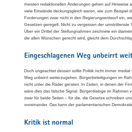
n
e
c
w
meisten redaktionellen Änderungen gehen auf Hinweise 
a
)
l
h
e
l
viele Einwände deckungsgleich waren, wie zum Beispiel di
n
s
c
w
Forderungen zwar nicht in den Regierungsentwurf ein, w
)
e
h
e
Gesetzen geregelt. Nicht zu vergessen der umstrittenste
l
s
c
Über ein Drittel der Stellungnahmen zeichnete ein diamet
n
e
h
die allen Wünschen gerecht wird, gleicht dem Durchschla
)
l
s
n
e
)
l
Eingeschlagenen Weg unbeirrt wei
n
)
Doch ungeachtet dessen sollte Politik nicht immer medial 
Weg unbeirrt weiterzugehen. Bürgerbeteiligungen im Rah
nicht unter die Räder geraten. In Zeiten, in denen der Firn
wäre dies das falsche Signal. Bürgerdialoge im Rahmen 
zwar für beide Seiten – für die, die Gesetze schreiben und
voneinander. Das kann der parlamentarischen Demokratie 
Kritik ist normal