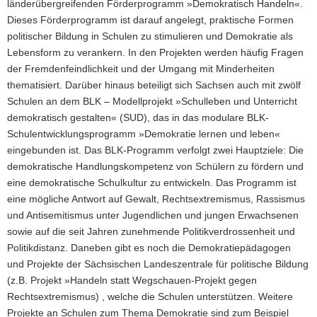
länderübergreifenden Förderprogramm »Demokratisch Handeln«.
Dieses Förderprogramm ist darauf angelegt, praktische Formen
politischer Bildung in Schulen zu stimulieren und Demokratie als
Lebensform zu verankern. In den Projekten werden häufig Fragen
der Fremdenfeindlichkeit und der Umgang mit Minderheiten
thematisiert. Darüber hinaus beteiligt sich Sachsen auch mit zwölf
Schulen an dem BLK – Modellprojekt »Schulleben und Unterricht
demokratisch gestalten« (SUD), das in das modulare BLK-
Schulentwicklungsprogramm »Demokratie lernen und leben«
eingebunden ist. Das BLK-Programm verfolgt zwei Hauptziele: Die
demokratische Handlungskompetenz von Schülern zu fördern und
eine demokratische Schulkultur zu entwickeln. Das Programm ist
eine mögliche Antwort auf Gewalt, Rechtsextremismus, Rassismus
und Antisemitismus unter Jugendlichen und jungen Erwachsenen
sowie auf die seit Jahren zunehmende Politikverdrossenheit und
Politikdistanz. Daneben gibt es noch die Demokratiepädagogen
und Projekte der Sächsischen Landeszentrale für politische Bildung
(z.B. Projekt »Handeln statt Wegschauen-Projekt gegen
Rechtsextremismus) , welche die Schulen unterstützen. Weitere
Projekte an Schulen zum Thema Demokratie sind zum Beispiel