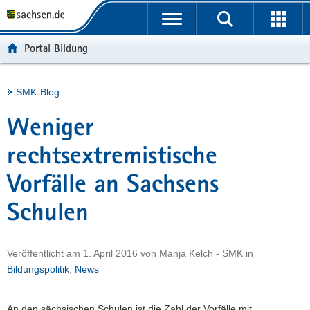
P
Portalübergreifende
o
H
Navigation
r
a
S
Portal Bildung
t
u
e
a
p
r
l
t
v
Hauptinhalt
SMK-Blog
ü
i
i
b
n
c
Weniger
e
h
e
r
a
rechtsextremistische
g
l
Vorfälle an Sachsens
r
t
e
Schulen
i
f
e
Veröffentlicht am
1. April 2016
von
Manja Kelch - SMK
in
n
Bildungspolitik
,
News
d
e
An den sächsischen Schulen ist die Zahl der Vorfälle mit
N