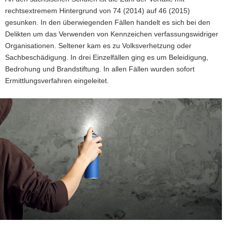
rechtsextremem Hintergrund von 74 (2014) auf 46 (2015)
a
gesunken. In den überwiegenden Fällen handelt es sich bei den
v
Delikten um das Verwenden von Kennzeichen verfassungswidriger
i
Organisationen. Seltener kam es zu Volksverhetzung oder
g
Sachbeschädigung. In drei Einzelfällen ging es um Beleidigung,
a
Bedrohung und Brandstiftung. In allen Fällen wurden sofort
t
Ermittlungsverfahren eingeleitet.
i
o
n