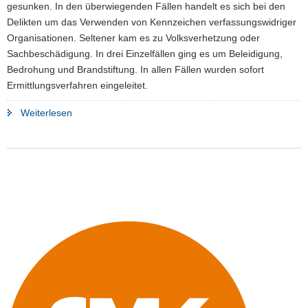
gesunken. In den überwiegenden Fällen handelt es sich bei den
a
Delikten um das Verwenden von Kennzeichen verfassungswidriger
v
Organisationen. Seltener kam es zu Volksverhetzung oder
i
Sachbeschädigung. In drei Einzelfällen ging es um Beleidigung,
g
Bedrohung und Brandstiftung. In allen Fällen wurden sofort
a
Ermittlungsverfahren eingeleitet.
t
i
"Weniger
Weiterlesen
o
rechtsextremistische
n
Vorfälle
an
Sachsens
Schulen"