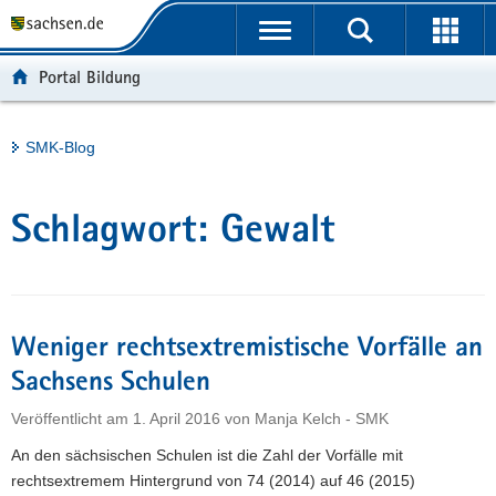
P
Portalübergreifende
o
H
Navigation
r
a
S
Portal Bildung
t
u
e
a
p
r
l
t
v
Hauptinhalt
SMK-Blog
ü
i
i
b
n
c
e
h
e
Schlagwort:
Gewalt
r
a
g
l
r
t
e
i
Weniger rechtsextremistische Vorfälle an
f
Sachsens Schulen
e
Veröffentlicht am
1. April 2016
von
Manja Kelch - SMK
n
d
An den sächsischen Schulen ist die Zahl der Vorfälle mit
e
rechtsextremem Hintergrund von 74 (2014) auf 46 (2015)
N