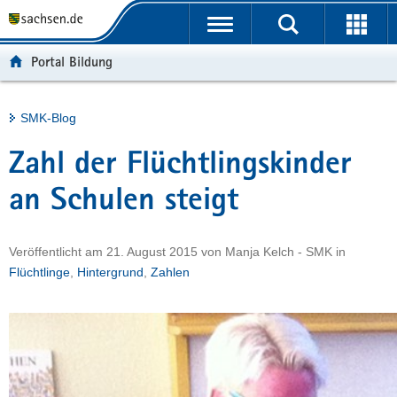
P
Portalübergreifende
o
H
Navigation
r
a
S
Portal Bildung
t
u
e
a
p
r
l
t
v
Hauptinhalt
SMK-Blog
ü
i
i
b
n
c
Zahl der Flüchtlingskinder
e
h
e
r
a
an Schulen steigt
g
l
r
t
Veröffentlicht am
21. August 2015
von
Manja Kelch - SMK
in
e
Flüchtlinge
,
Hintergrund
,
Zahlen
i
f
e
n
d
e
N