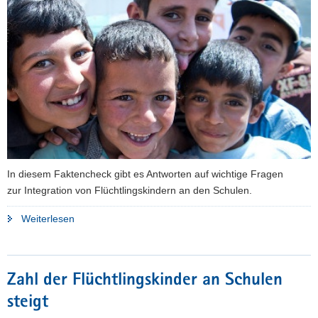
a
v
i
g
a
t
i
o
n
In diesem Faktencheck gibt es Antworten auf wichtige Fragen
zur Integration von Flüchtlingskindern an den Schulen.
"Faktencheck
Weiterlesen
Flüchtlinge:
Kinder
in
Zahl der Flüchtlingskinder an Schulen
der
steigt
Schule"