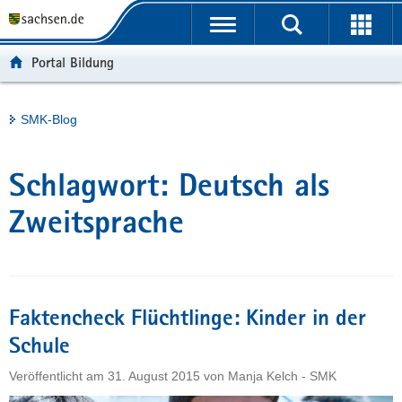
P
Portalübergreifende
o
H
Navigation
r
a
S
Portal Bildung
t
u
e
a
p
r
l
t
v
Hauptinhalt
SMK-Blog
ü
i
i
b
n
c
e
h
e
Schlagwort:
Deutsch als
r
a
g
l
Zweitsprache
r
t
e
i
f
Faktencheck Flüchtlinge: Kinder in der
e
n
Schule
d
Veröffentlicht am
31. August 2015
von
Manja Kelch - SMK
e
N