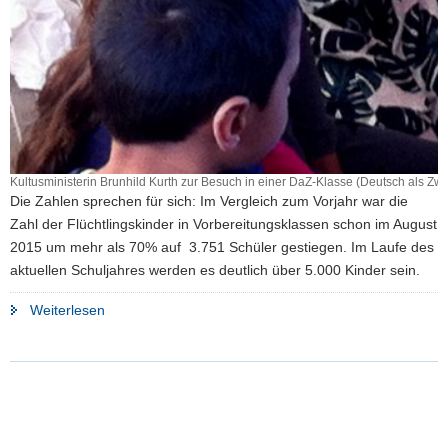
Kultusministerin Brunhild Kurth zur Besuch in einer DaZ-Klasse (Deutsch als Z
Die Zahlen sprechen für sich: Im Vergleich zum Vorjahr war die
Zahl der Flüchtlingskinder in Vorbereitungsklassen schon im August
2015 um mehr als 70% auf 3.751 Schüler gestiegen. Im Laufe des
aktuellen Schuljahres werden es deutlich über 5.000 Kinder sein.
"Zahl
Weiterlesen
der
Flüchtlingskinder
an
Schulen
steigt"