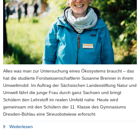
a
v
i
g
a
t
i
o
n
Alles was man zur Untersuchung eines Ökosystems braucht – das
hat die studierte Forstwissenschaftlerin Susanne Brenner in ihrem
Umweltmobil. Im Auftrag der Sächsischen Landesstiftung Natur und
Umwelt fährt die junge Frau durch ganz Sachsen und bringt
Schülern den Lehrstoff im realen Umfeld nahe. Heute wird
gemeinsam mit den Schülern der 11. Klasse des Gymnasiums
Dresden-Bühlau eine Streuobstwiese erforscht.
"Unterwegs
Weiterlesen
in