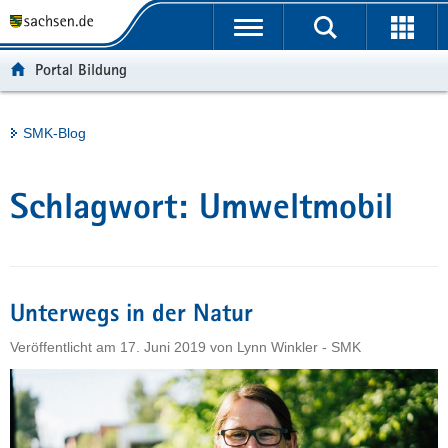
P
Portalübergreifende
o
H
Navigation
r
a
S
Portal Bildung
t
u
e
a
p
r
l
t
v
Hauptinhalt
SMK-Blog
ü
i
i
b
n
c
e
h
e
Schlagwort:
Umweltmobil
r
a
g
l
r
t
e
i
Unterwegs in der Natur
f
Veröffentlicht am
17. Juni 2019
von
Lynn Winkler - SMK
e
n
d
e
N