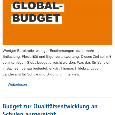
a
v
i
g
a
t
i
o
Weniger Bürokratie, weniger Bestimmungen, dafür mehr
n
Entlastung, Flexibilität und Eigenverantwortung: Dieses Ziel soll mit
dem künftigen Globalbudget erreicht werden. Was das für Schulen
in Sachsen genau bedeutet, erklärt Thomas Hildebrandt vom
Landesamt für Schule und Bildung im Interview.
"Aus
Weiterlesen
drei
mach
eins"
Budget zur Qualitätsentwicklung an
Schulen ausgereicht