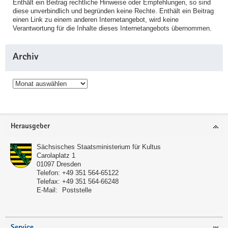
Enthält ein Beitrag rechtliche Hinweise oder Empfehlungen, so sind
diese unverbindlich und begründen keine Rechte. Enthält ein Beitrag
einen Link zu einem anderen Internetangebot, wird keine
Verantwortung für die Inhalte dieses Internetangebots übernommen.
Archiv
Archiv
Service
Herausgeber
Sächsisches Staatsministerium für Kultus
Carolaplatz 1
01097
Dresden
Telefon:
+49 351 564-65122
Telefax:
+49 351 564-66248
E-Mail:
Poststelle
Service