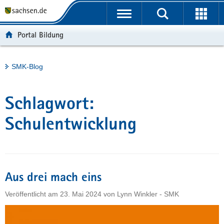
P
Portalübergreifende
o
H
Navigation
r
a
S
Portal Bildung
t
u
e
a
p
r
l
t
v
Hauptinhalt
SMK-Blog
ü
i
i
b
n
c
e
h
e
Schlagwort:
r
a
g
l
Schulentwicklung
r
t
e
i
f
Aus drei mach eins
e
n
Veröffentlicht am
23. Mai 2024
von
Lynn Winkler - SMK
d
e
N