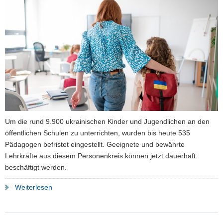
a
v
i
g
a
t
i
o
n
Um die rund 9.900 ukrainischen Kinder und Jugendlichen an den
öffentlichen Schulen zu unterrichten, wurden bis heute 535
Pädagogen befristet eingestellt. Geeignete und bewährte
Lehrkräfte aus diesem Personenkreis können jetzt dauerhaft
beschäftigt werden.
"Sachsen
Weiterlesen
schafft
dauerhafte
Einstellungsperspektive