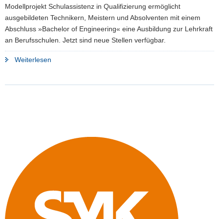
Modellprojekt Schulassistenz in Qualifizierung ermöglicht
ausgebildeten Technikern, Meistern und Absolventen mit einem
Abschluss »Bachelor of Engineering« eine Ausbildung zur Lehrkraft
an Berufsschulen. Jetzt sind neue Stellen verfügbar.
"Vom
Weiterlesen
Techniker
zum
Berufsschullehrer?
Möglich
macht‹s
das
Modellprojekt
Schulassistenz
in
Qualifizierung"