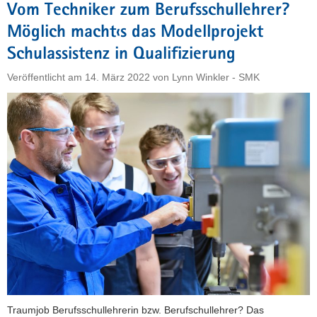
Vom Techniker zum Berufsschullehrer?
für
Möglich macht‹s das Modellprojekt
ukrainische
Pädagogen"
Schulassistenz in Qualifizierung
Veröffentlicht am
14. März 2022
von
Lynn Winkler - SMK
Traumjob Berufsschullehrerin bzw. Berufschullehrer? Das