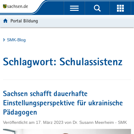
P
Portalübergreifende
o
H
Navigation
r
a
S
Portal Bildung
t
u
e
a
p
r
l
t
v
Hauptinhalt
SMK-Blog
ü
i
i
b
n
c
e
h
e
Schlagwort:
Schulassistenz
r
a
g
l
r
t
e
i
Sachsen schafft dauerhafte
f
Einstellungsperspektive für ukrainische
e
Pädagogen
n
d
Veröffentlicht am
17. März 2023
von
Dr. Susann Meerheim - SMK
e
N