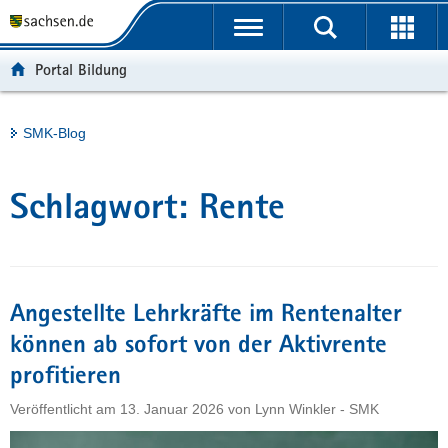
P
Portalübergreifende
o
H
Navigation
r
a
S
Portal Bildung
t
u
e
a
p
r
l
t
v
Hauptinhalt
SMK-Blog
ü
i
i
b
n
c
e
h
e
Schlagwort:
Rente
r
a
g
l
r
t
e
i
Angestellte Lehrkräfte im Rentenalter
f
können ab sofort von der Aktivrente
e
profitieren
n
d
Veröffentlicht am
13. Januar 2026
von
Lynn Winkler - SMK
e
N