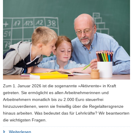
a
v
i
g
a
t
i
o
n
Zum 1. Januar 2026 ist die sogenannte »Aktivrente« in Kraft
getreten. Sie ermöglicht es allen Arbeitnehmerinnen und
Arbeitnehmern monatlich bis zu 2.000 Euro steuerfrei
hinzuzuverdienen, wenn sie freiwillig über die Regelaltersgrenze
hinaus arbeiten. Was bedeutet das für Lehrkräfte? Wir beantworten
die wichtigsten Fragen.
"Angestellte
Weiterlesen