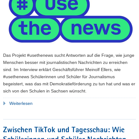
a
v
i
g
a
t
i
Das Projekt #usethenews sucht Antworten auf die Frage, wie junge
o
Menschen besser mit journalistischen Nachrichten zu erreichen
n
sind. Im Interview erklärt Geschäftsführer Meinolf Ellers, wie
#usethenews Schülerinnen und Schüler für Journalismus
begeistert, was das mit Demokratieförderung zu tun hat und was er
sich von den Schulen in Sachsen wünscht.
"#usethenews
Weiterlesen
begeistert
Jugend
für
Zwischen TikTok und Tagesschau: Wie
Nachrichten
und