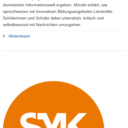
dominierten Informationswelt ergeben. Mörath erklärt, wie
spreuXweizen mit innovativen Bildungsangeboten Lehrkräfte,
Schülerinnen und Schüler dabei unterstützt, kritisch und
selbstbewusst mit Nachrichten umzugehen.
"Zwischen
Weiterlesen
TikTok
und
Tagesschau:
Wie
Schülerinnen
und
Schüler
Nachrichten
besser
verstehen
lernen"