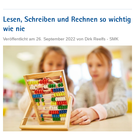
Aktivitäten
mit
Kindern,
Lesen, Schreiben und Rechnen so wichtig
wie
wie nie
aus
Büchern
Veröffentlicht am
26. September 2022
von
Dirk Reelfs - SMK
vorlesen,
Rätsel
lösen
oder
Hilfe
bei
Hausaufgaben
leisten,
sind
nur
schwer
möglich«"