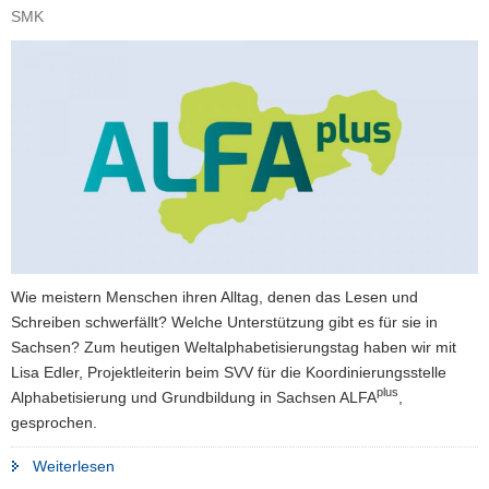
SMK
a
v
i
g
a
t
i
o
n
Wie meistern Menschen ihren Alltag, denen das Lesen und
Schreiben schwerfällt? Welche Unterstützung gibt es für sie in
Sachsen? Zum heutigen Weltalphabetisierungstag haben wir mit
Lisa Edler, Projektleiterin beim SVV für die Koordinierungsstelle
plus
Alphabetisierung und Grundbildung in Sachsen ALFA
,
gesprochen.
"»Gemeinsame
Weiterlesen