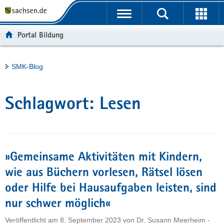
P
Portalübergreifende
o
H
Navigation
r
a
S
Portal Bildung
t
u
e
a
p
r
l
t
v
Hauptinhalt
SMK-Blog
ü
i
i
b
n
c
e
h
e
Schlagwort:
Lesen
r
a
g
l
r
t
e
i
»Gemeinsame Aktivitäten mit Kindern,
f
wie aus Büchern vorlesen, Rätsel lösen
e
oder Hilfe bei Hausaufgaben leisten, sind
n
d
nur schwer möglich«
e
Veröffentlicht am
8. September 2023
von
Dr. Susann Meerheim -
N