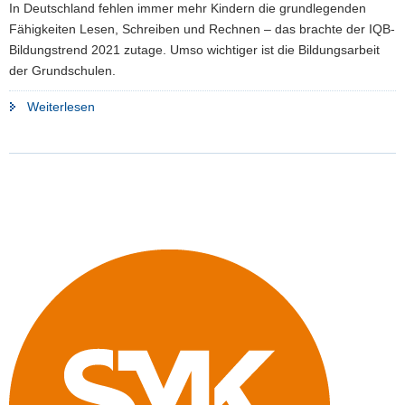
In Deutschland fehlen immer mehr Kindern die grundlegenden
Fähigkeiten Lesen, Schreiben und Rechnen – das brachte der IQB-
Bildungstrend 2021 zutage. Umso wichtiger ist die Bildungsarbeit
der Grundschulen.
"Lesen,
Weiterlesen
Schreiben
und
Rechnen
so
wichtig
wie
nie"