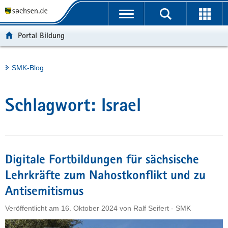
P
Portalübergreifende
o
H
Navigation
r
a
S
Portal Bildung
t
u
e
a
p
r
l
t
v
Hauptinhalt
SMK-Blog
ü
i
i
b
n
c
e
h
e
Schlagwort:
Israel
r
a
g
l
r
t
e
i
Digitale Fortbildungen für sächsische
f
Lehrkräfte zum Nahostkonflikt und zu
e
Antisemitismus
n
d
Veröffentlicht am
16. Oktober 2024
von
Ralf Seifert - SMK
e
N