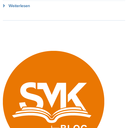
"Nahost-
Weiterlesen
Konflikt:
Kultusminister
wendet
sich
an
alle
Lehrkräfte"