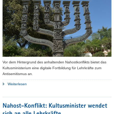
a
v
i
g
a
t
i
o
n
Vor dem Hintergrund des anhaltenden Nahostkonflikts bietet das
Kultusministerium eine digitale Fortbildung für Lehrkräfte zum
Antisemitismus an.
"Digitale
Weiterlesen
Fortbildungen
für
sächsische
Nahost-Konflikt: Kultusminister wendet
Lehrkräfte
zum