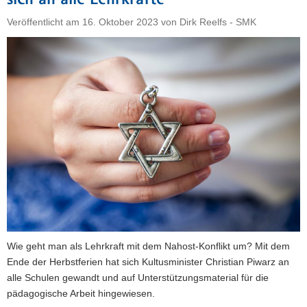
sich an alle Lehrkräfte
Nahostkonflikt
Veröffentlicht am
16. Oktober 2023
von
Dirk Reelfs - SMK
und
zu
Antisemitismus"
Wie geht man als Lehrkraft mit dem Nahost-Konflikt um? Mit dem
Ende der Herbstferien hat sich Kultusminister Christian Piwarz an
alle Schulen gewandt und auf Unterstützungsmaterial für die
pädagogische Arbeit hingewiesen.