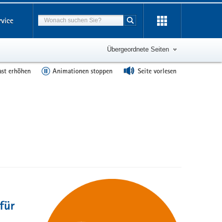
Suchbegriff
rvice
Suche starten
Übergeordnete Seiten
ast erhöhen
Animationen stoppen
Seite vorlesen
für