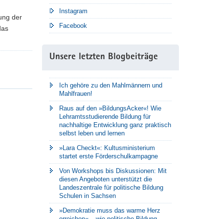
Instagram
ung der
Facebook
das
Unsere letzten Blogbeiträge
Ich gehöre zu den Mahlmännern und
Mahlfrauen!
Raus auf den »BildungsAcker«! Wie
Lehramtsstudierende Bildung für
nachhaltige Entwicklung ganz praktisch
selbst leben und lernen
»Lara Checkt«: Kultusministerium
startet erste Förderschulkampagne
Von Workshops bis Diskussionen: Mit
diesen Angeboten unterstützt die
Landeszentrale für politische Bildung
Schulen in Sachsen
»Demokratie muss das warme Herz
erreichen« – wie politische Bildung