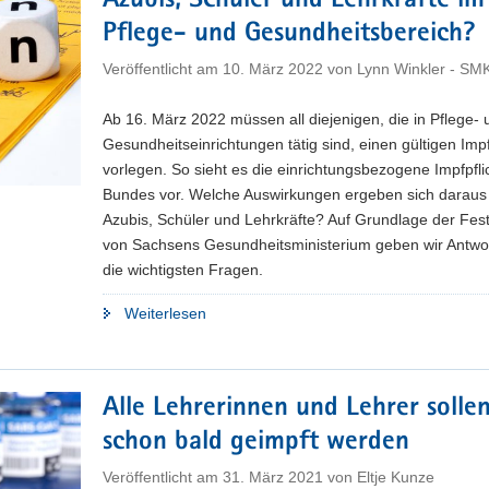
Azubis, Schüler und Lehrkräfte im
Pflege- und Gesundheitsbereich?
Veröffentlicht am
10. März 2022
von
Lynn Winkler - SM
Ab 16. März 2022 müssen all diejenigen, die in Pflege- 
Gesundheitseinrichtungen tätig sind, einen gültigen Im
vorlegen. So sieht es die einrichtungsbezogene Impfpfli
Bundes vor. Welche Auswirkungen ergeben sich daraus 
Azubis, Schüler und Lehrkräfte? Auf Grundlage der Fes
von Sachsens Gesundheitsministerium geben wir Antwo
die wichtigsten Fragen.
"FAQ:
Weiterlesen
Was
bedeutet
die
Alle Lehrerinnen und Lehrer solle
einrichtungsbezogene
schon bald geimpft werden
Impfpflicht
für
Veröffentlicht am
31. März 2021
von
Eltje Kunze
Azubis,