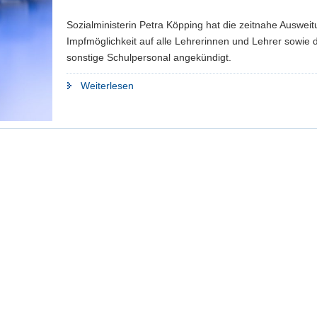
Schüler
Sozialministerin Petra Köpping hat die zeitnahe Ausweit
und
Impfmöglichkeit auf alle Lehrerinnen und Lehrer sowie 
Lehrkräfte
sonstige Schulpersonal angekündigt.
im
Pflege-
"Alle
Weiterlesen
und
Lehrerinnen
Gesundheitsbereich?"
und
Lehrer
sollen
schon
bald
geimpft
werden"