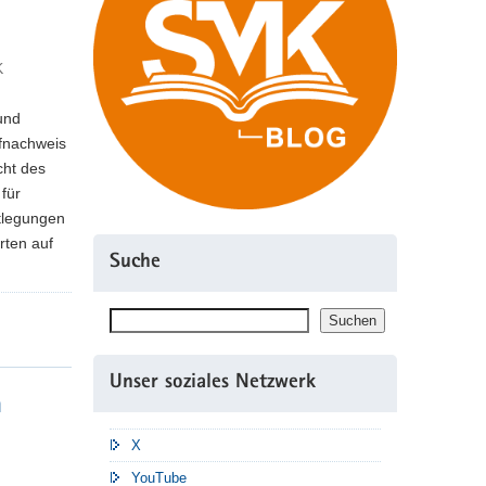
K
und
pfnachweis
cht des
für
tlegungen
rten auf
Suche
Suchen
Suchen
Unser soziales Netzwerk
n
X
YouTube