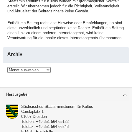
Staatsministeriums für Kultus wurden mit größtmöglicher Sorgfalt
erstellt. Wir übernehmen jedoch für die Richtigkeit, Vollständigkeit
und Aktualität der Beitragsinhalte keine Gewähr.
Enthält ein Beitrag rechtliche Hinweise oder Empfehlungen, so sind
diese unverbindlich und begründen keine Rechte. Enthält ein Beitrag
einen Link zu einem anderen Internetangebot, wird keine
Verantwortung für die Inhalte dieses Internetangebots übernommen.
Archiv
Archiv
Service
Herausgeber
Sächsisches Staatsministerium für Kultus
Carolaplatz 1
01097
Dresden
Telefon:
+49 351 564-65122
Telefax:
+49 351 564-66248
E-Mail:
Poststelle