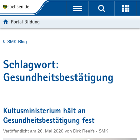
P
Portalübergreifende
o
H
Navigation
r
a
S
Portal Bildung
t
u
e
a
p
r
l
t
v
Hauptinhalt
SMK-Blog
ü
i
i
b
n
c
e
h
e
Schlagwort:
r
a
g
l
Gesundheitsbestätigung
r
t
e
i
f
Kultusministerium hält an
e
n
Gesundheitsbestätigung fest
d
Veröffentlicht am
26. Mai 2020
von
Dirk Reelfs - SMK
e
N