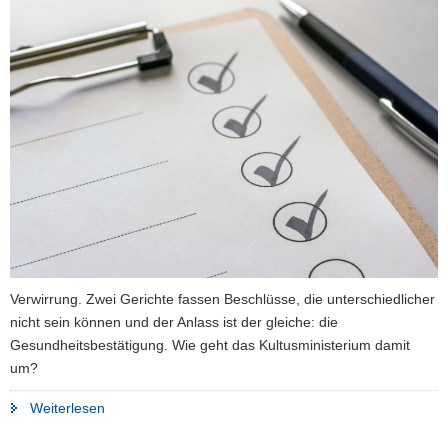
a
v
i
g
a
t
i
o
n
Verwirrung. Zwei Gerichte fassen Beschlüsse, die unterschiedlicher
nicht sein können und der Anlass ist der gleiche: die
Gesundheitsbestätigung. Wie geht das Kultusministerium damit
um?
"Kultusministerium
Weiterlesen
hält