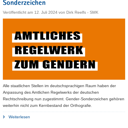
Sonderzeichen
a
Veröffentlicht am
12. Juli 2024
von
Dirk Reelfs - SMK
v
i
g
a
t
i
o
n
Alle staatlichen Stellen im deutschsprachigen Raum haben der
Anpassung des Amtlichen Regelwerks der deutschen
Rechtschreibung nun zugestimmt. Gender-Sonderzeichen gehören
weiterhin nicht zum Kernbestand der Orthografie.
"Regelwerk
Weiterlesen
der