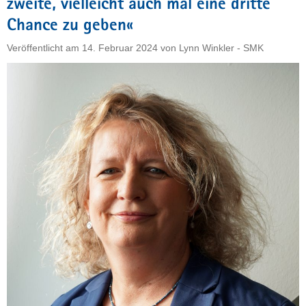
zweite, vielleicht auch mal eine dritte
eine
Perspektive
Chance zu geben«
geben"
Veröffentlicht am
14. Februar 2024
von
Lynn Winkler - SMK