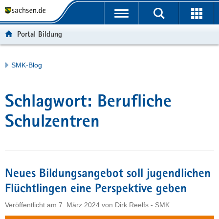
P
Portalübergreifende
o
H
Navigation
r
a
S
Portal Bildung
t
u
e
a
p
r
l
t
v
Hauptinhalt
SMK-Blog
ü
i
i
b
n
c
e
h
e
Schlagwort:
Berufliche
r
a
g
l
Schulzentren
r
t
e
i
f
Neues Bildungsangebot soll jugendlichen
e
n
Flüchtlingen eine Perspektive geben
d
Veröffentlicht am
7. März 2024
von
Dirk Reelfs - SMK
e
N