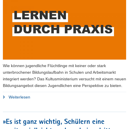
a
v
i
g
a
t
i
o
n
Wie können jugendliche Flüchtlinge mit keiner oder stark
unterbrochener Bildungslaufbahn in Schulen und Arbeitsmarkt
integriert werden? Das Kultusministerium versucht mit einem neuen
Bildungsangebot diesen Jugendlichen eine Perspektive zu bieten.
"Neues
Weiterlesen
Bildungsangebot
soll
jugendlichen
»Es ist ganz wichtig, Schülern eine
Flüchtlingen